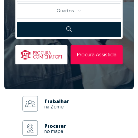
Quartos
PROCURA
Procura Assistida
COM CHATGPT
Trabalhar
na Zome
Procurar
no mapa