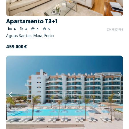
Apartamento T3+1
4
3
3
3
ZMPT591764
Águas Santas, Maia, Porto
459.000 €