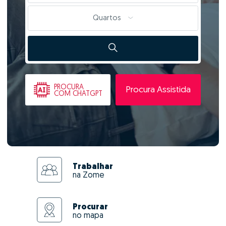
Quartos
PROCURA
Procura Assistida
COM CHATGPT
Trabalhar
na Zome
Procurar
no mapa