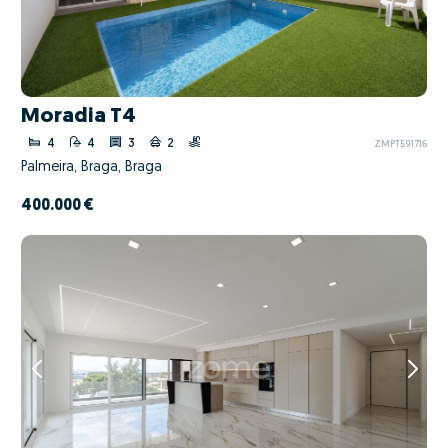
Moradia T4
4
4
3
2
ZMPT591716
Palmeira, Braga, Braga
400.000 €