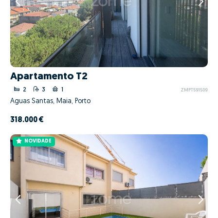
Apartamento T2
2
3
1
ZMPT591509
Águas Santas, Maia, Porto
318.000 €
NOVIDADE