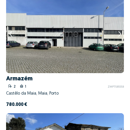
Armazém
2
1
ZMPT585558
Castêlo da Maia, Maia, Porto
780.000 €