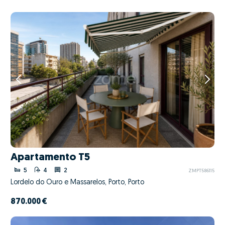
Apartamento T5
5
4
2
ZMPT586115
Lordelo do Ouro e Massarelos, Porto, Porto
870.000 €