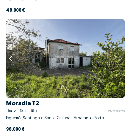
48.000 €
Moradia T2
2
1
1
ZMPT589209
Figueiró (Santiago e Santa Cristina), Amarante, Porto
98.000 €