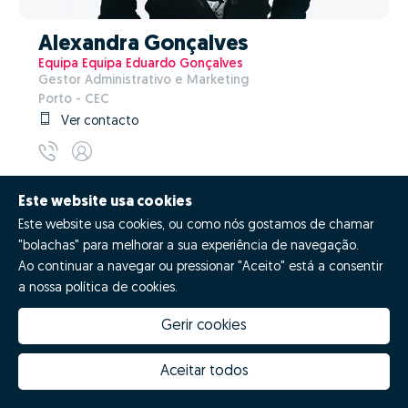
Alexandra Gonçalves
Equipa Equipa Eduardo Gonçalves
Gestor Administrativo e Marketing
Porto - CEC
Ver contacto
Este website usa cookies
Este website usa cookies, ou como nós gostamos de chamar
"bolachas" para melhorar a sua experiência de navegação.
Ao continuar a navegar ou pressionar "Aceito" está a consentir
a nossa política de cookies.
Gerir cookies
Aceitar todos