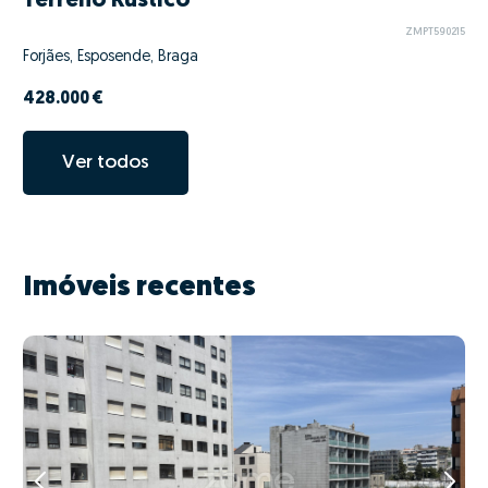
Terreno Rústico
ZMPT590215
Forjães, Esposende, Braga
428.000 €
Ver todos
Imóveis recentes