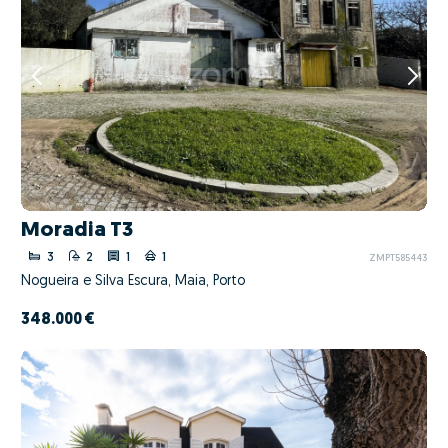
Moradia T3
3
2
1
1
ZMPT585443
Nogueira e Silva Escura, Maia, Porto
348.000 €