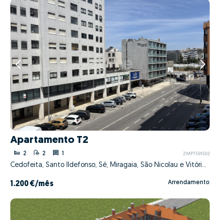
Apartamento T2
2
2
1
ZMPT591502
Cedofeita, Santo Ildefonso, Sé, Miragaia, São Nicolau e Vitória, Porto, Porto
Arrendamento
1.200 €
/mês