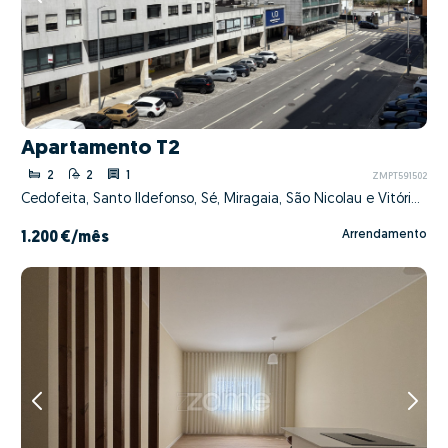
Apartamento T2
2
2
1
ZMPT591502
Cedofeita, Santo Ildefonso, Sé, Miragaia, São Nicolau e Vitória, Porto, Porto
Arrendamento
1.200 €
/mês