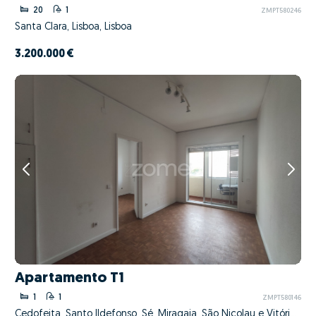
20
1
ZMPT580246
Santa Clara, Lisboa, Lisboa
3.200.000 €
Apartamento T1
1
1
ZMPT580146
Cedofeita, Santo Ildefonso, Sé, Miragaia, São Nicolau e Vitória, Porto, Porto