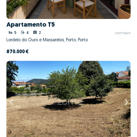
Apartamento T5
5
4
2
ZMPT586115
Lordelo do Ouro e Massarelos, Porto, Porto
870.000 €