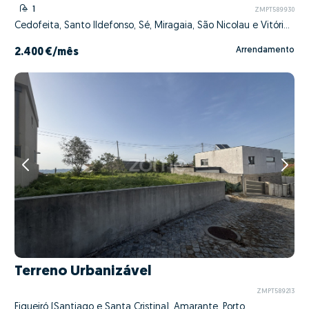
1
ZMPT589930
Cedofeita, Santo Ildefonso, Sé, Miragaia, São Nicolau e Vitória, Porto, Porto
Arrendamento
2.400 €
/mês
Terreno Urbanizável
ZMPT589213
Figueiró (Santiago e Santa Cristina), Amarante, Porto