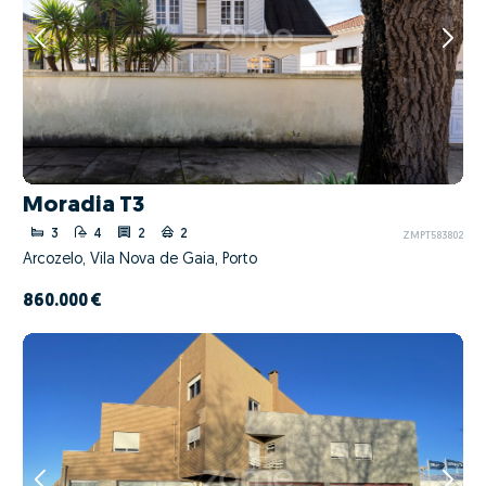
Moradia T3
3
4
2
2
ZMPT583802
Arcozelo, Vila Nova de Gaia, Porto
860.000 €