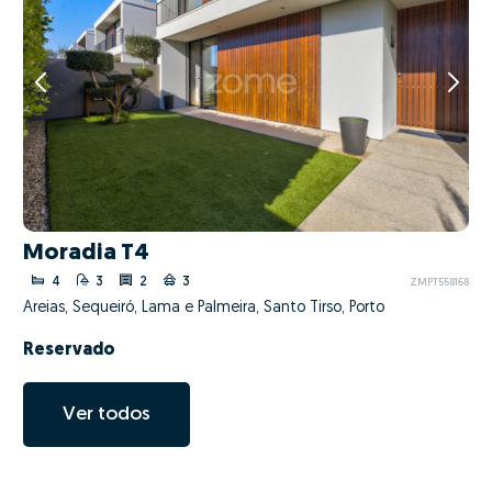
Moradia T4
4
3
2
3
ZMPT558168
Areias, Sequeiró, Lama e Palmeira, Santo Tirso, Porto
Reservado
Ver todos