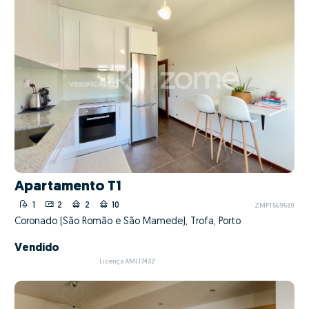
Apartamento T1
1
2
2
10
ZMPT569689
Coronado (São Romão e São Mamede), Trofa, Porto
Vendido
Licença AMI 17432