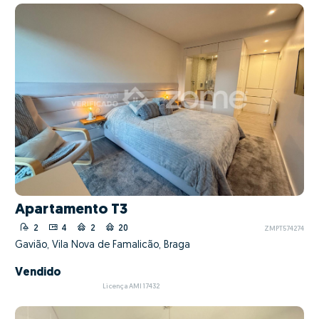
Apartamento T3
2
4
2
20
ZMPT574274
Gavião, Vila Nova de Famalicão, Braga
Vendido
Licença AMI 17432