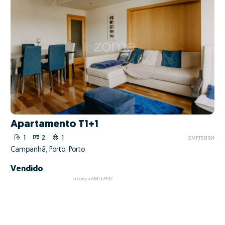
Apartamento T1+1
1
2
1
ZMPT551391
Campanhã, Porto, Porto
Vendido
Licença AMI 17432