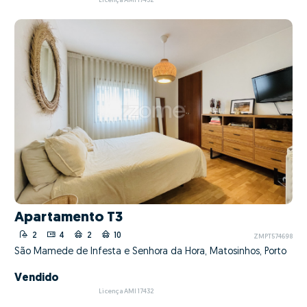
Licença AMI 17432
Apartamento T3
2
4
2
10
ZMPT574698
São Mamede de Infesta e Senhora da Hora, Matosinhos, Porto
Vendido
Licença AMI 17432