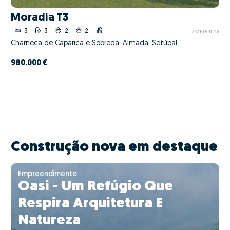
Moradia T3
3
3
2
2
ZMPT591148
Charneca de Caparica e Sobreda, Almada, Setúbal
980.000 €
Construção nova em destaque
Empreendimento
Oasi - Um Refúgio Que
Respira Arquitetura E
Natureza