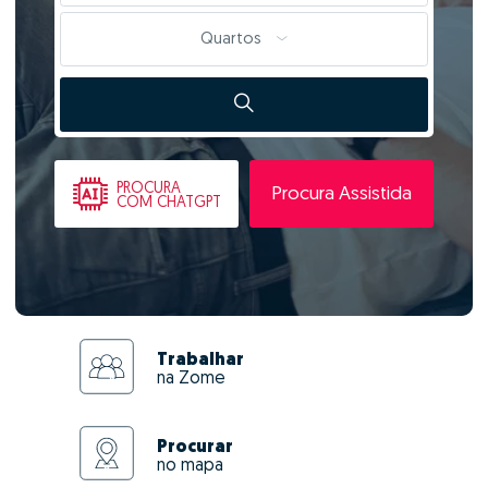
Quartos
PROCURA
Procura Assistida
COM CHATGPT
Trabalhar
na Zome
Procurar
no mapa