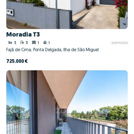
Moradia T3
3
3
1
1
ZMPT591872
Fajã de Cima, Ponta Delgada, Ilha de São Miguel
725.000 €