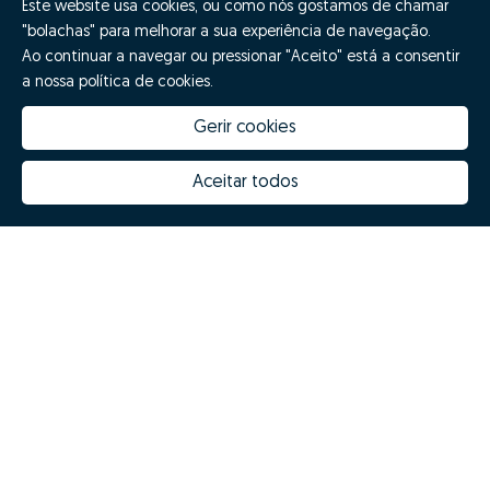
Este website usa cookies, ou como nós gostamos de chamar
"bolachas" para melhorar a sua experiência de navegação.
Ao continuar a navegar ou pressionar "Aceito" está a consentir
Quero fazer GO!
a nossa política de cookies.
Gerir cookies
Aceitar todos
Quanto vale a minha casa
Inovação Zome
Porquê escolher a Zome
Hubs Zome
Missão, visão e valores
Equipa
Prémios
Contactos
Revista NOTES
FAQs