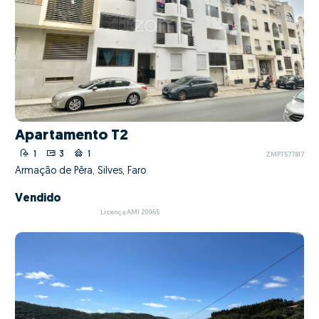
Apartamento T2
1
3
1
ZMPT577817
Armação de Pêra, Silves, Faro
Vendido
Licença AMI 20965