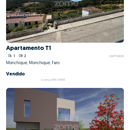
Apartamento T1
1
2
ZMPT581301
Monchique, Monchique, Faro
Vendido
Licença AMI 20965