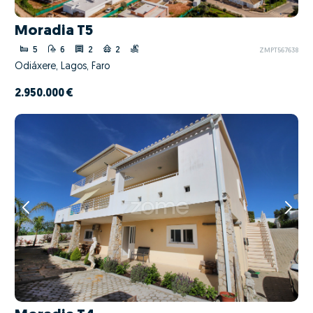
Moradia T5
5
6
2
2
ZMPT567638
Odiáxere, Lagos, Faro
2.950.000 €