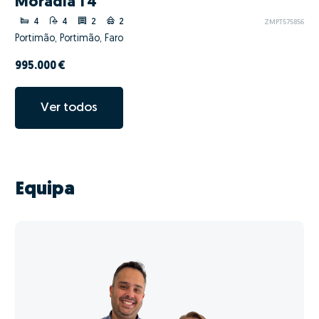
Moradia T4
4
4
2
2
ZMPT575856
Portimão, Portimão, Faro
995.000 €
Ver todos
Equipa