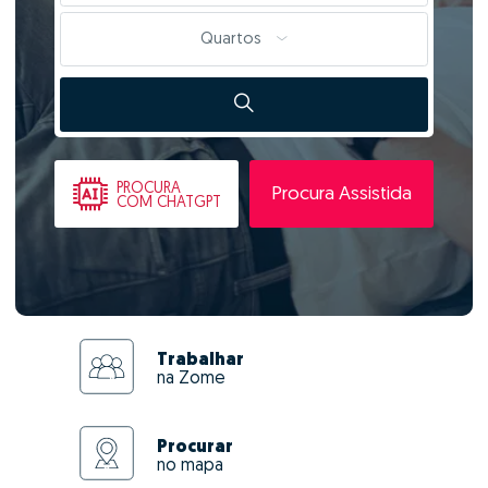
Quartos
PROCURA
Procura Assistida
COM CHATGPT
Trabalhar
na Zome
Procurar
no mapa