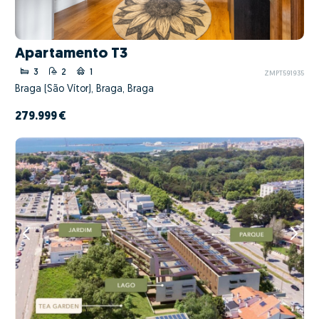
Apartamento T3
3
2
1
ZMPT591935
Braga (São Vítor), Braga, Braga
279.999 €