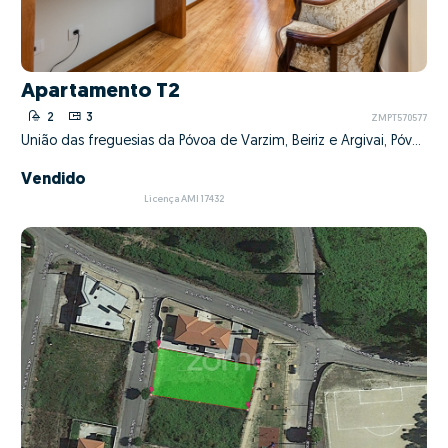
Apartamento T2
2
3
ZMPT570577
União das freguesias da Póvoa de Varzim, Beiriz e Argivai, Póvoa de Varzim, Porto
Vendido
Licença AMI 17432