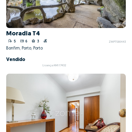
Moradia T4
5
6
3
ZMPT580443
Bonfim, Porto, Porto
Vendido
Licença AMI 17432