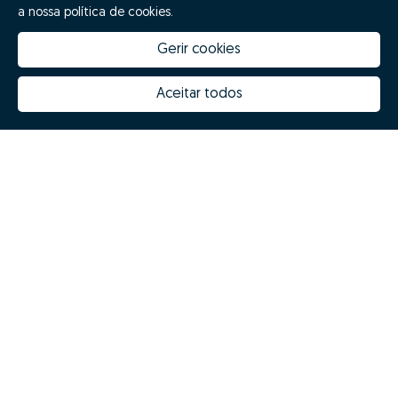
a nossa política de cookies.
Gerir cookies
Aceitar todos
Quanto vale a minha casa
Inovação Zome
Porquê escolher a Zome
Hubs Zome
Missão, visão e valores
Equipa
Prémios
Contactos
Revista NOTES
FAQs
© Zome 2025
Política de Privacidade