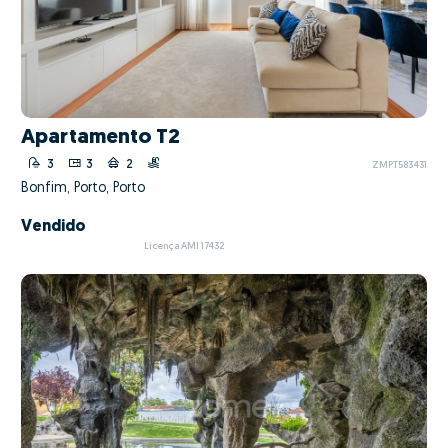
Apartamento T2
3
3
2
ZMPT583431
Bonfim, Porto, Porto
Vendido
Licença AMI 17432