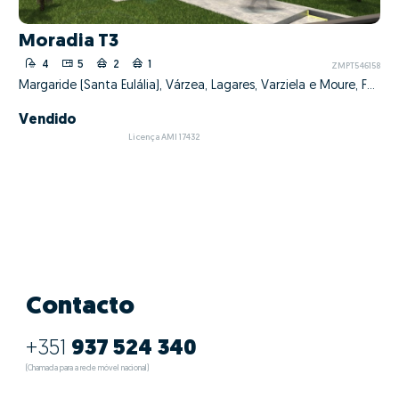
Moradia T3
4
5
2
1
ZMPT546158
Margaride (Santa Eulália), Várzea, Lagares, Varziela e Moure, Felgueiras, Porto
Vendido
Licença AMI 17432
Contacto
+351
937 524 340
(Chamada para a rede móvel nacional)