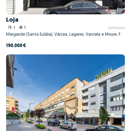
Loja
1
1
ZMPT556440
Margaride (Santa Eulália), Várzea, Lagares, Varziela e Moure, Felgueiras, Porto
190.000 €