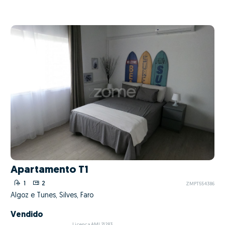
Apartamento T1
1
2
ZMPT554386
Algoz e Tunes, Silves, Faro
Vendido
Licença AMI 21283