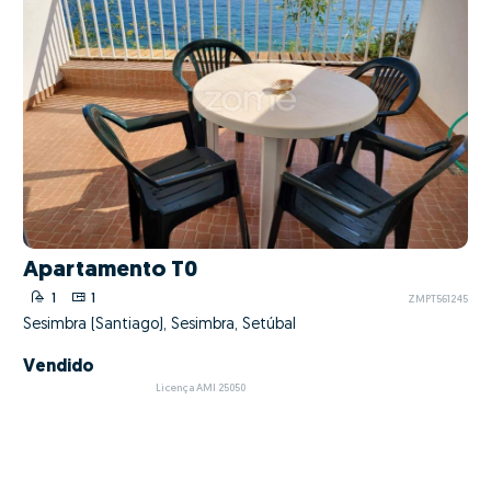
Apartamento T0
1
1
ZMPT561245
Sesimbra (Santiago), Sesimbra, Setúbal
Vendido
Licença AMI 25050