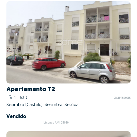
Apartamento T2
1
3
ZMPT560215
Sesimbra (Castelo), Sesimbra, Setúbal
Vendido
Licença AMI 25050