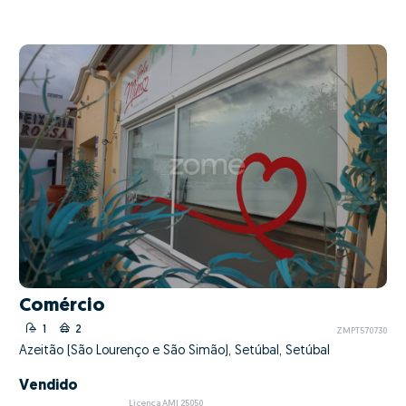
Comércio
1
2
ZMPT570730
Azeitão (São Lourenço e São Simão), Setúbal, Setúbal
Vendido
Licença AMI 25050