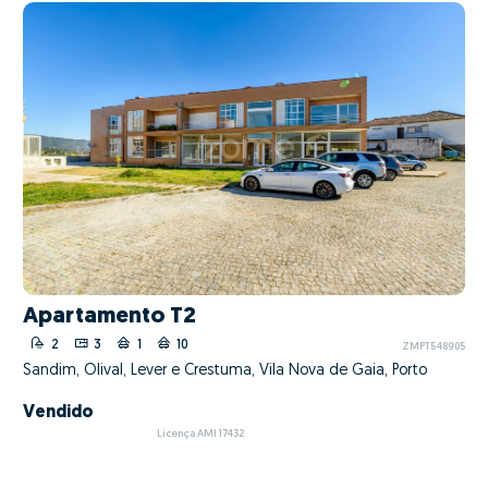
Apartamento T2
2
3
1
10
ZMPT548905
Sandim, Olival, Lever e Crestuma, Vila Nova de Gaia, Porto
Vendido
Licença AMI 17432