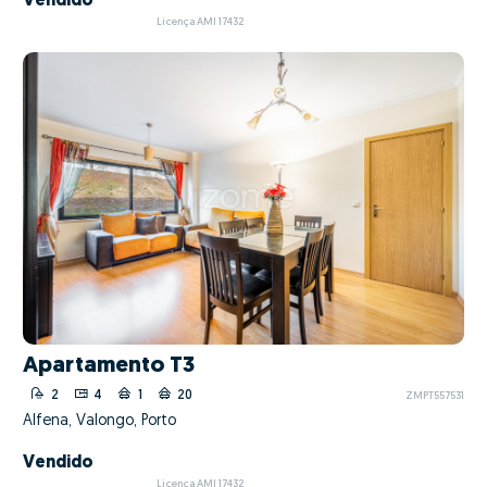
Vendido
Licença AMI 17432
Apartamento T3
2
4
1
20
ZMPT557531
Alfena, Valongo, Porto
Vendido
Licença AMI 17432