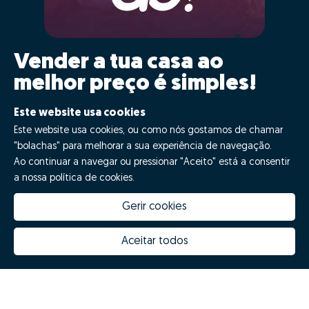
Vender a tua casa ao
melhor preço é simples!
Clica GO!
Este website usa cookies
Este website usa cookies, ou como nós gostamos de chamar
"bolachas" para melhorar a sua experiência de navegação.
Quero fazer GO!
Ao continuar a navegar ou pressionar "Aceito" está a consentir
a nossa política de cookies.
Gerir cookies
Aceitar todos
Quanto vale a minha casa
Inovação Zome
Porquê escolher a Zome
Hubs Zome