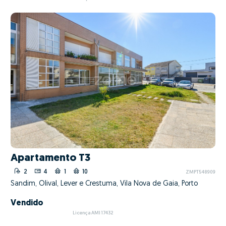
Apartamento T3
2
4
1
10
ZMPT548909
Sandim, Olival, Lever e Crestuma, Vila Nova de Gaia, Porto
Vendido
Licença AMI 17432