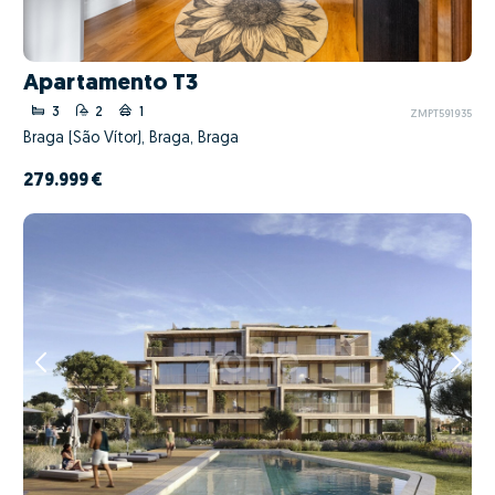
Apartamento T3
3
2
1
ZMPT591935
Braga (São Vítor), Braga, Braga
279.999 €