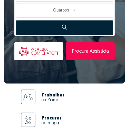
Quartos
PROCURA
Procura Assistida
COM CHATGPT
Trabalhar
na Zome
Procurar
no mapa