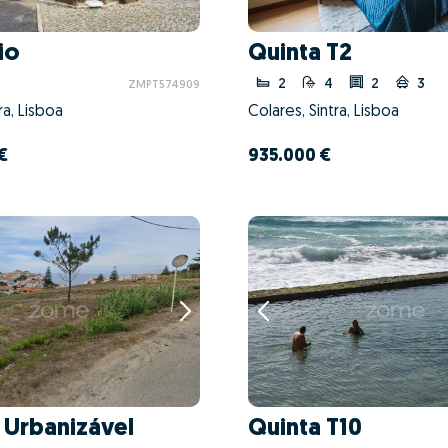
io
Quinta T2
2
4
2
3
ZMPT574909
ra, Lisboa
Colares, Sintra, Lisboa
 €
935.000 €
 Urbanizável
Quinta T10