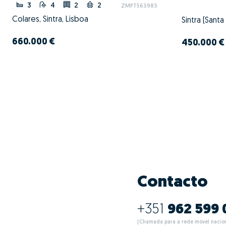
3
4
2
2
ZMPT563983
Colares, Sintra, Lisboa
660.000 €
450.000 €
Contacto
+351
962 599 
(Chamada para a rede móvel nacion