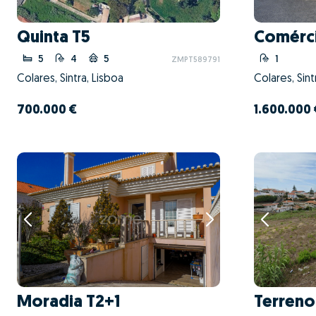
Quinta T5
Comérc
5
4
5
1
ZMPT589791
Colares, Sintra, Lisboa
Colares, Sint
700.000 €
1.600.000
Moradia T2+1
Terreno