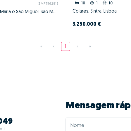
10
1
10
ZMPT562813
Colares, Sintra, Lisboa
Sintra (Santa Maria e São Miguel, São Martinho e São Pedro de Penaferrim), Sintra, Lisboa
3.250.000 €
«
‹
1
›
»
Mensagem ráp
049
al)