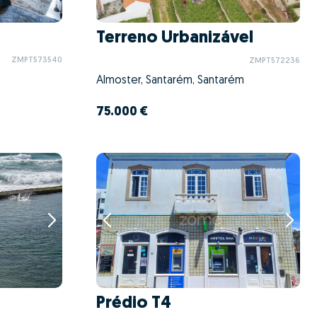
Terreno Urbanizável
ZMPT573540
ZMPT572236
Almoster, Santarém, Santarém
75.000 €
Prédio T4