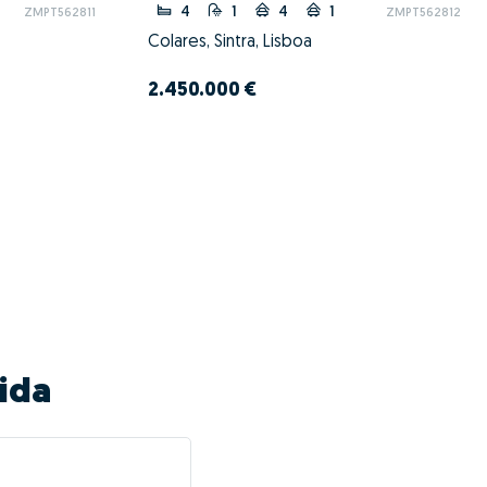
4
1
4
1
ZMPT562811
ZMPT562812
Colares, Sintra, Lisboa
2.450.000 €
ida