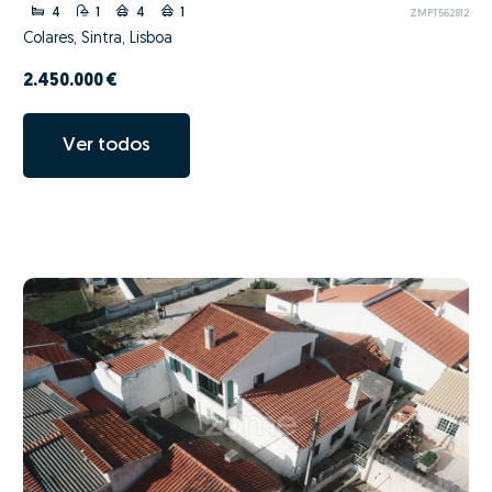
4
1
4
1
ZMPT562812
Colares, Sintra, Lisboa
2.450.000 €
Ver todos