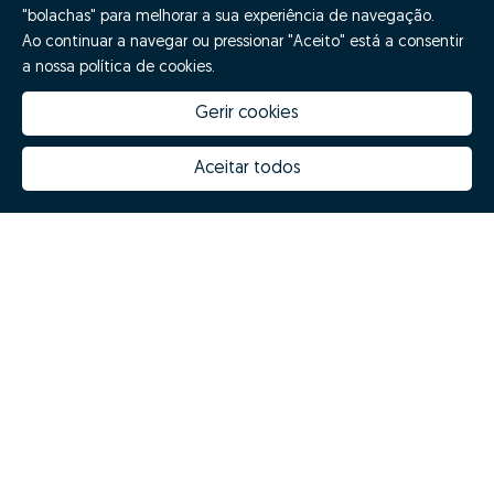
"bolachas" para melhorar a sua experiência de navegação.
Quero fazer GO!
Ao continuar a navegar ou pressionar "Aceito" está a consentir
a nossa política de cookies.
Gerir cookies
Aceitar todos
Quanto vale a minha casa
Inovação Zome
Porquê escolher a Zome
Hubs Zome
Missão, visão e valores
Equipa
Prémios
Contactos
Revista NOTES
FAQs
© Zome 2025