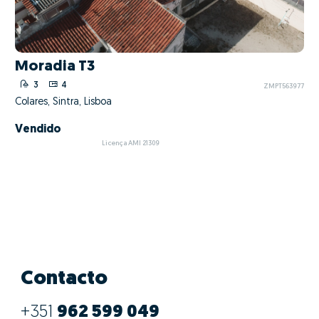
Moradia T3
3
4
ZMPT563977
Colares, Sintra, Lisboa
Vendido
Licença AMI 21309
Contacto
+351
962 599 049