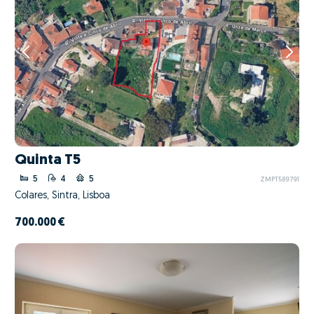
Quinta T5
5
4
5
ZMPT589791
Colares, Sintra, Lisboa
700.000 €