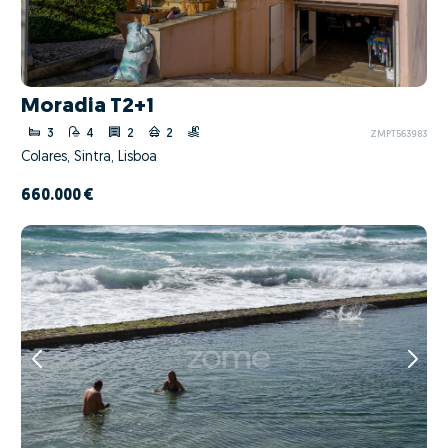
Moradia T2+1
3
4
2
2
ZMPT563983
Colares, Sintra, Lisboa
660.000 €