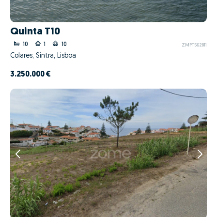
Quinta T10
10
1
10
ZMPT562811
Colares, Sintra, Lisboa
3.250.000 €