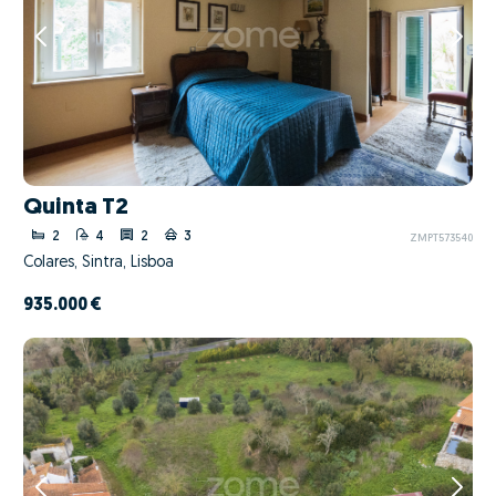
Quinta T2
2
4
2
3
ZMPT573540
Colares, Sintra, Lisboa
935.000 €