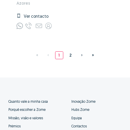
Azores
Ver contacto
«
‹
1
2
›
»
Quanto vale a minha casa
Inovação Zome
Porquê escolher a Zome
Hubs Zome
Missão, visão e valores
Equipa
Prémios
Contactos