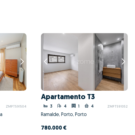
Apartamento T3
3
4
1
4
ZMPT591504
ZMPT591052
ga
Ramalde, Porto, Porto
780.000 €