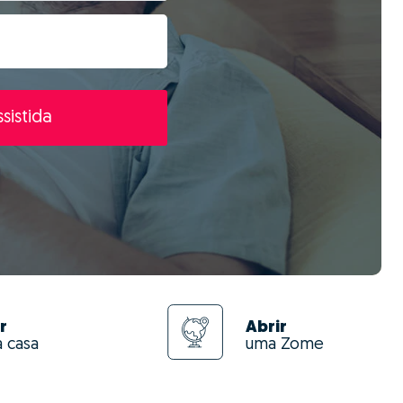
sistida
r
Abrir
a casa
uma Zome