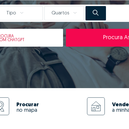
Tipo
Quartos
ROCURA
Procura As
OM CHATGPT
Procurar
Vende
no mapa
a minh