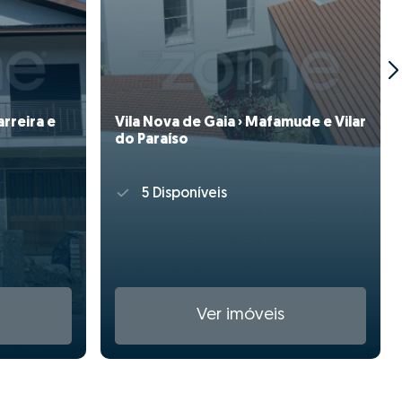
arreira e
Vila Nova de Gaia › Mafamude e Vilar
do Paraíso
5 Disponíveis
Ver imóveis