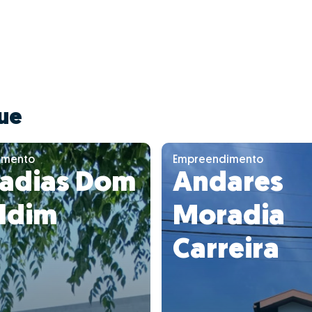
ue
imento
Empreendimento
adias Dom
Andares
ldim
Moradia
Carreira