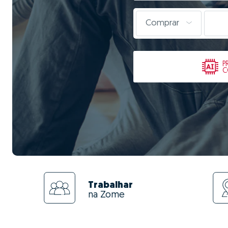
Comprar
P
C
Trabalhar
na Zome