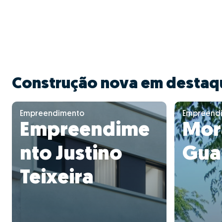
Construção nova em destaq
Empreendimento
Empreend
Empreendime
Mor
nto Justino
Gua
Teixeira