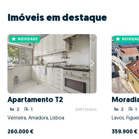
Imóveis em destaque
NOVIDADE
NOVIDA
Apartamento T2
Moradia
2
1
2
1
ZMPT591664
Venteira, Amadora, Lisboa
Lavos, Figue
260.000 €
359.900 €