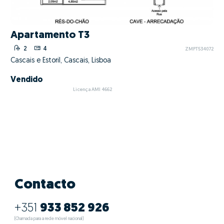
Apartamento T3
2
4
ZMPT534072
Cascais e Estoril, Cascais, Lisboa
Vendido
Licença AMI 4662
Contacto
+351
933 852 926
(Chamada para a rede móvel nacional)