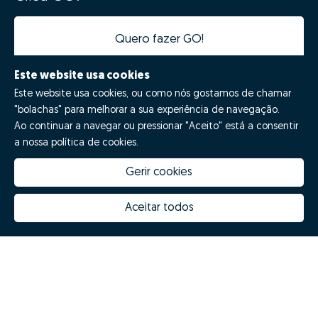
Quero fazer GO!
Este website usa cookies
Este website usa cookies, ou como nós gostamos de chamar
"bolachas" para melhorar a sua experiência de navegação.
Ao continuar a navegar ou pressionar "Aceito" está a consentir
a nossa política de cookies.
Gerir cookies
Quanto vale a minha casa
Inovação Zome
Porquê escolher a Zome
Hubs Zome
Aceitar todos
Missão, visão e valores
Equipa
Prémios
Contactos
Revista NOTES
FAQs