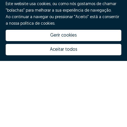
Este website usa cookies, ou como nós gostamos de chamar
"bolachas" para melhorar a sua experiência de navegação.
Quero fazer GO!
Ao continuar a navegar ou pressionar "Aceito" está a consentir
a nossa política de cookies.
Gerir cookies
Aceitar todos
Quanto vale a minha casa
Inovação Zome
Porquê escolher a Zome
Hubs Zome
Missão, visão e valores
Equipa
Prémios
Contactos
Revista NOTES
FAQs