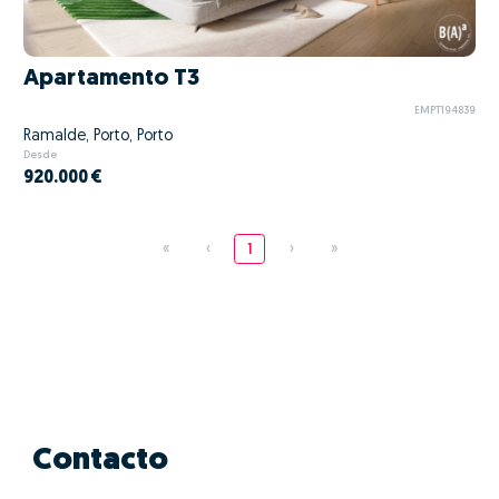
Apartamento T3
EMPT194839
Ramalde, Porto, Porto
Desde
920.000 €
«
‹
1
›
»
Contacto