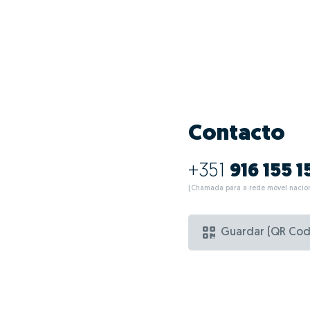
Contacto
+351
916 155 1
(Chamada para a rede móvel nacion
Guardar (QR Cod