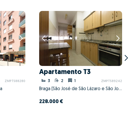
Apartamento T3
3
2
1
ZMPT588280
ZMPT589242
ga
Braga (São José de São Lázaro e São João do Souto), Braga, Braga
228.000 €