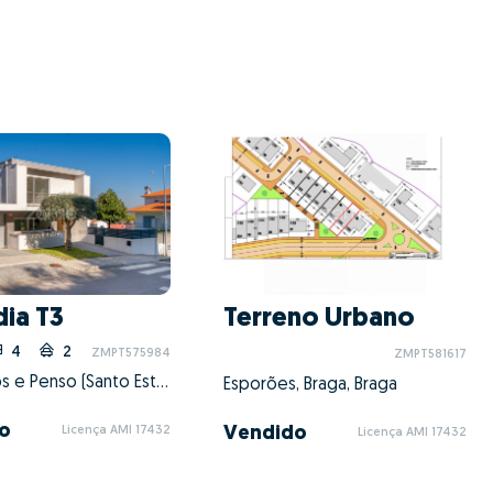
ia T3
Terreno Urbano
4
2
1
ZMPT575984
ZMPT581617
Escudeiros e Penso (Santo Estêvão e São Vicente), Braga, Braga
Esporões, Braga, Braga
o
Vendido
Licença AMI 17432
Licença AMI 17432