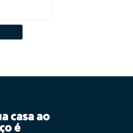
ua casa ao
ço é