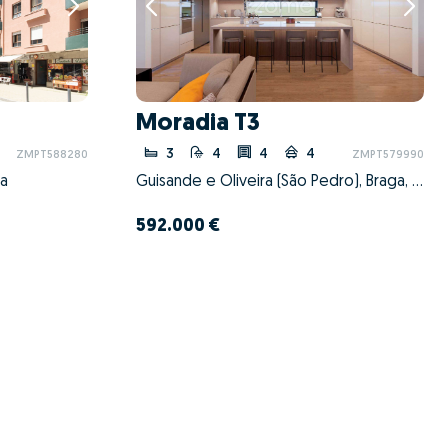
Moradia T3
3
4
4
4
ZMPT588280
ZMPT579990
ga
Guisande e Oliveira (São Pedro), Braga, Braga
592.000 €