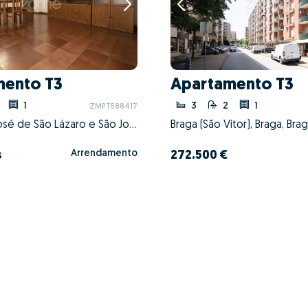
mento T3
Apartamento T3
1
3
2
1
ZMPT588417
Braga (São José de São Lázaro e São João do Souto), Braga, Braga
Braga (São Vítor), Braga, Bra
Arrendamento
s
272.500 €