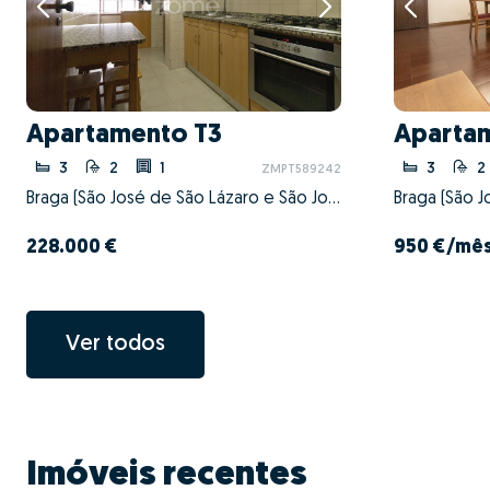
Apartamento T3
Aparta
3
2
1
3
2
ZMPT589242
Braga (São José de São Lázaro e São João do Souto), Braga, Braga
228.000 €
950 €
/mê
Ver todos
Imóveis recentes