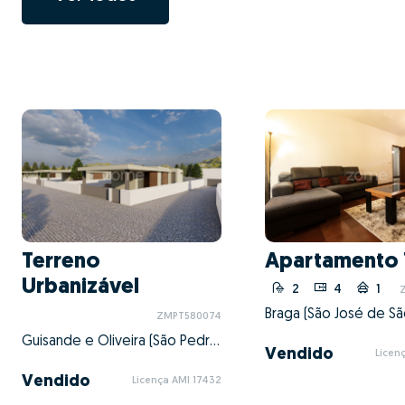
Terreno
Apartamento 
Urbanizável
2
4
1
ZMPT580074
Guisande e Oliveira (São Pedro), Braga, Braga
Vendido
Licen
Vendido
Licença AMI 17432