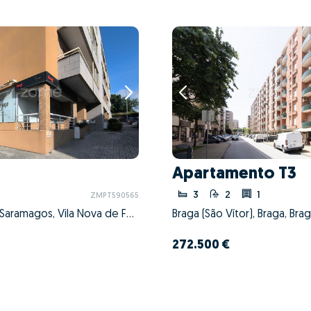
Apartamento T3
3
2
1
ZMPT590565
Pousada de Saramagos, Vila Nova de Famalicão, Braga
Braga (São Vítor), Braga, Bra
272.500 €