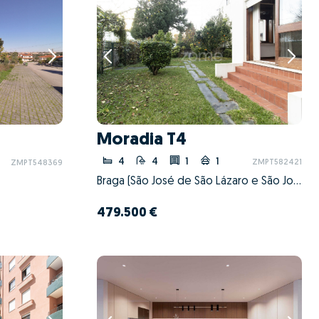
Moradia T4
4
4
1
1
ZMPT582421
ZMPT548369
Braga (São José de São Lázaro e São João do Souto), Braga, Braga
479.500 €