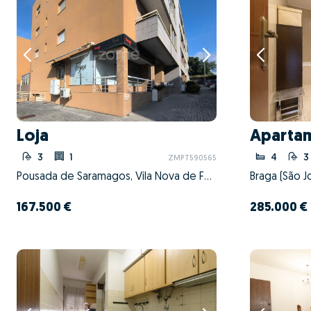
Loja
Aparta
3
1
4
3
ZMPT590565
Pousada de Saramagos, Vila Nova de Famalicão, Braga
167.500 €
285.000 €