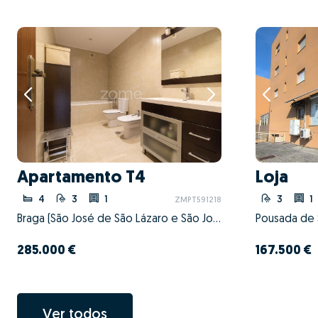
Apartamento T4
Loja
4
3
1
3
1
ZMPT591218
Braga (São José de São Lázaro e São João do Souto), Braga, Braga
285.000 €
167.500 €
Ver todos