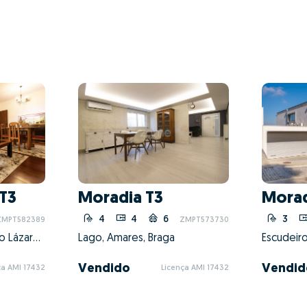
T3
Moradia T3
Morad
4
4
6
3
ZMPT582389
ZMPT573730
Braga (São José de São Lázaro e São João do Souto), Braga, Braga
Lago, Amares, Braga
Vendido
Vendid
ça AMI 17432
Licença AMI 17432