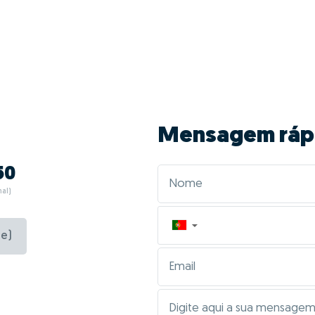
Mensagem ráp
50
al)
▼
e)