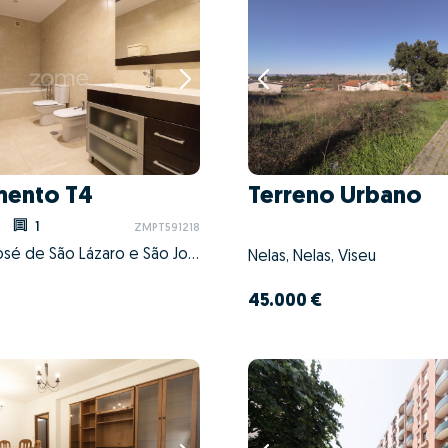
mento T4
Terreno Urbano
1
ZMPT591218
Braga (São José de São Lázaro e São João do Souto), Braga, Braga
Nelas, Nelas, Viseu
45.000 €