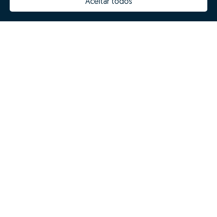
Aceitar todos
Como funciona o Zome
GO!?
Ao clicar GO! vais ter acesso a um processo mais simples,
mais rápido e com os melhores resultados, com uma
experiência 100% digital!