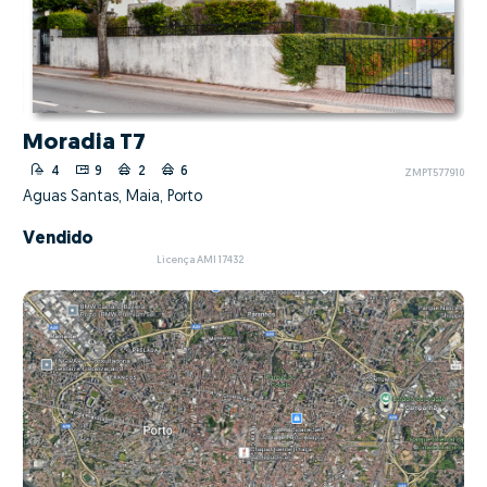
Moradia T7
4
9
2
6
ZMPT577910
Águas Santas, Maia, Porto
Vendido
Licença AMI 17432