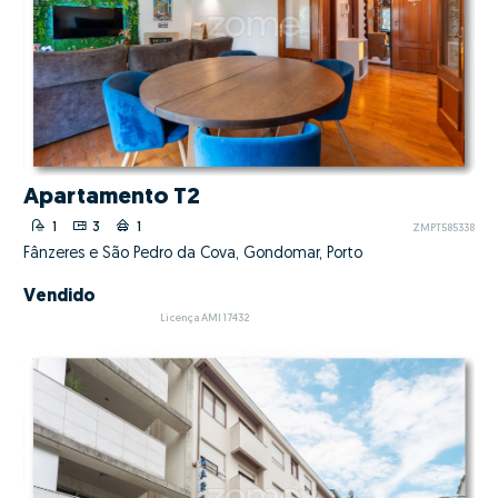
Apartamento T2
1
3
1
ZMPT585338
Fânzeres e São Pedro da Cova, Gondomar, Porto
Vendido
Licença AMI 17432