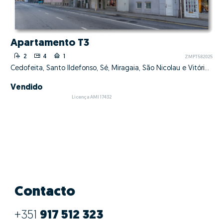
Apartamento T3
2
4
1
ZMPT582025
Cedofeita, Santo Ildefonso, Sé, Miragaia, São Nicolau e Vitória, Porto, Porto
Vendido
Licença AMI 17432
Contacto
+351
917 512 323