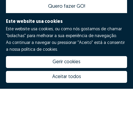
Quero fazer GO!
Este website usa cookies
Este website usa cookies, ou como nós gostamos de chamar
"bolachas" para melhorar a sua experiência de navegação.
Ao continuar a navegar ou pressionar "Aceito" está a consentir
a nossa política de cookies.
Gerir cookies
Quanto vale a minha casa
Inovação Zome
Porquê escolher a Zome
Hubs Zome
Aceitar todos
Missão, visão e valores
Equipa
Prémios
Contactos
Revista NOTES
FAQs
© Zome 2025