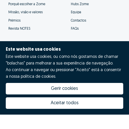
Porquê escolher a Zome
Hubs Zome
Missão, visão e valores
Equipa
Prémios
Contactos
Revista NOTES
FAQs
Este website usa cookies
Este website usa cookies, ou como nós gostamos de chamar
© Zome 2025
"bolachas" para melhorar a sua experiência de navegação.
Ao continuar a navegar ou pressionar "Aceito" está a consentir
Política de Privacidade
a nossa política de cookies.
Termos e condições
Gerir cookies
Resolução Alternativa de Litígios
Aceitar todos
Livro de reclamações
Português (PT)