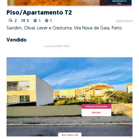
Piso/Apartamento T2
2
3
1
1
ZMPT575174
Sandim, Olival, Lever e Crestuma, Vila Nova de Gaia, Porto
Vendido
Licencia AMI 17432