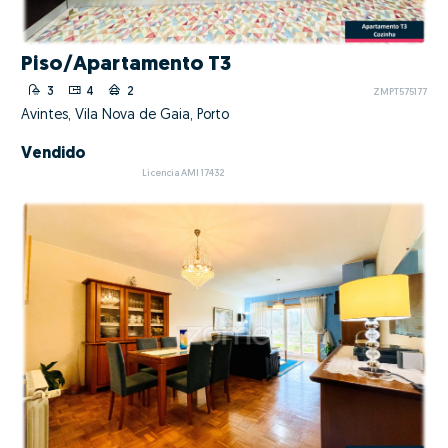
Piso/Apartamento T3
3
4
2
ZMPT575177
Avintes, Vila Nova de Gaia, Porto
Vendido
Licencia AMI 17432