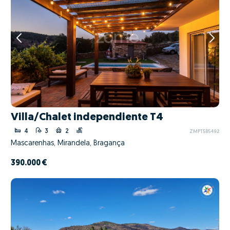
Villa/Chalet independiente T4
4
3
2
ZMPT585492
Mascarenhas, Mirandela, Bragança
390.000 €