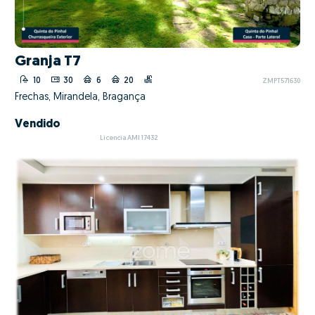
Granja T7
10
30
6
20
ZMPT571630
Frechas, Mirandela, Bragança
Vendido
Licencia AMI 17432