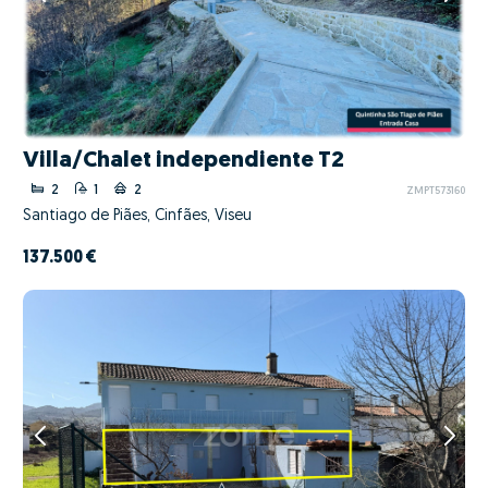
Villa/Chalet independiente T2
2
1
2
ZMPT573160
Santiago de Piães, Cinfães, Viseu
137.500 €