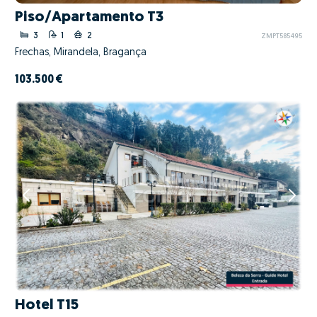
Piso/Apartamento T3
3
1
2
ZMPT585495
Frechas, Mirandela, Bragança
103.500 €
Hotel T15