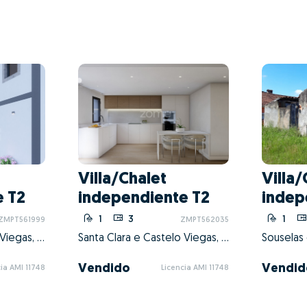
Villa/Chalet
Villa/
e T2
independiente T2
indep
1
3
1
ZMPT561999
ZMPT562035
Santa Clara e Castelo Viegas, Coimbra, Coimbra
Santa Clara e Castelo Viegas, Coimbra, Coimbra
Vendido
Vendid
ia AMI 11748
Licencia AMI 11748