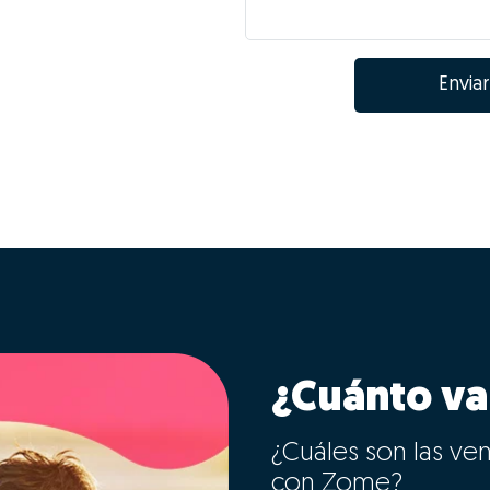
Enviar
¿Cuánto va
¿Cuáles son las ve
con Zome?