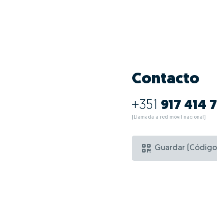
Contacto
+351
917 414 
(Llamada a red móvil nacional)
Guardar (Código