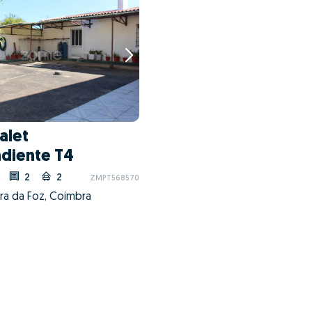
alet
diente T4
2
2
ZMPT568570
ira da Foz, Coimbra