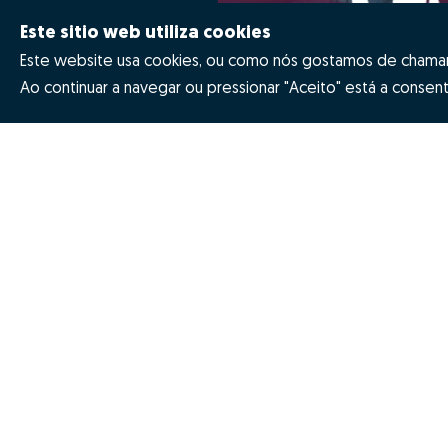
Este sitio web utiliza cookies
Este website usa cookies, ou como nós gostamos de chamar 
Ao continuar a navegar ou pressionar "Aceito" está a consenti
Quanto vale a minha casa
Prémios
Porquê escolher a Zome
Revista NOT
Missão, visão e valores
Inovação Z