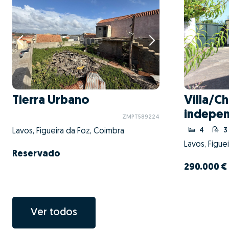
Tierra Urbano
Villa/Ch
indepen
ZMPT589224
4
3
Lavos, Figueira da Foz, Coimbra
Lavos, Figue
Reservado
290.000 €
Ver todos