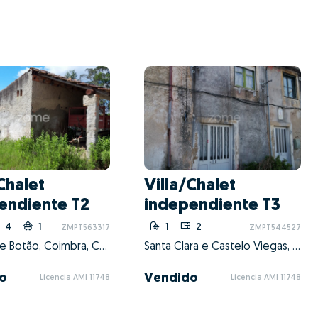
Chalet
Villa/Chalet
endiente T2
independiente T3
4
1
1
2
ZMPT563317
ZMPT544527
Souselas e Botão, Coimbra, Coimbra
Santa Clara e Castelo Viegas, Coimbra, Coimbra
o
Vendido
Licencia AMI 11748
Licencia AMI 11748