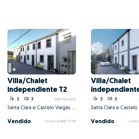
Villa/Chalet
Villa/Chalet
independiente T2
independient
3
3
3
3
ZMPT562000
Santa Clara e Castelo Viegas, Coimbra, Coimbra
Vendido
Vendido
Licencia AMI 11748
Licenc