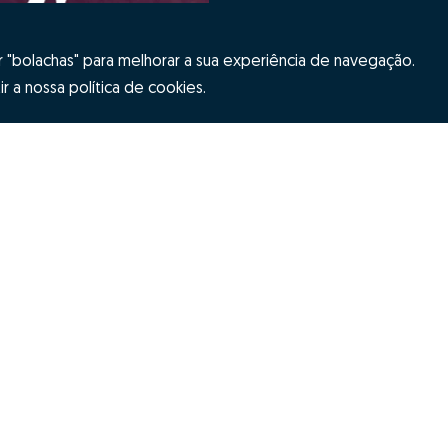
"bolachas" para melhorar a sua experiência de navegação.
r a nossa política de cookies.
Hubs Zome
ES
Equipa
ome
Contactos