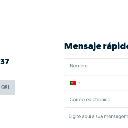
Mensaje rápid
737
▼
 QR)