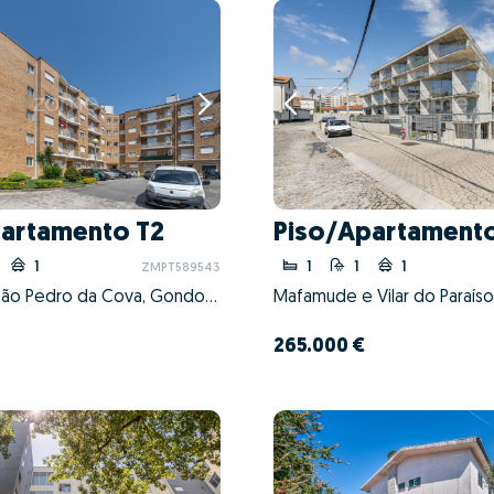
artamento T2
Piso/Apartamento
1
1
1
1
ZMPT589543
Fânzeres e São Pedro da Cova, Gondomar, Porto
265.000 €