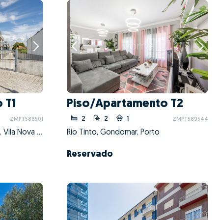
 T1
Piso/Apartamento T2
2
2
1
ZMPT588501
ZMPT589544
Mafamude e Vilar do Paraíso, Vila Nova de Gaia, Porto
Rio Tinto, Gondomar, Porto
Reservado