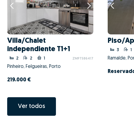
Villa/Chalet
Piso/Ap
independiente T1+1
3
1
Ramalde, Por
2
2
1
ZMPT586417
Pinheiro, Felgueiras, Porto
Reservad
219.000 €
Ver todos