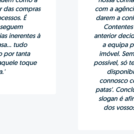
lguém como a
nossa confi
ar das compras
com a agênci
cessos. É
darem a conh
nseguem
Contentes 
as inerentes à
anterior dec
a... tudo
a equipa p
o por tanta
imóvel. Sem 
 aquele toque
possível, só t
.'
disponibi
connosco co
patas'. Conc
slogan é afi
dos vossos