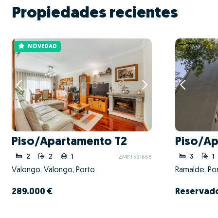
Propiedades recientes
NOVEDAD
Piso/Apartamento T2
Piso/Ap
2
2
1
3
1
ZMPT591668
Valongo, Valongo, Porto
Ramalde, Por
289.000 €
Reservad