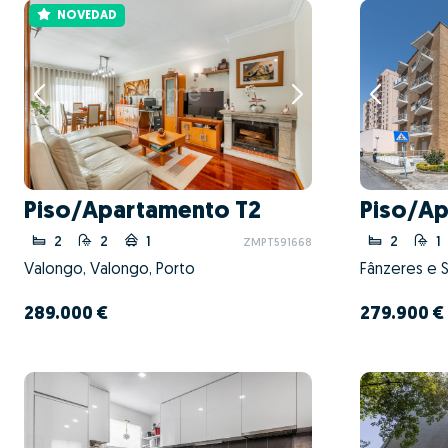
NOVEDAD
Piso/Apartamento T2
Piso/Ap
2
2
1
2
1
ZMPT591668
Valongo, Valongo, Porto
289.000 €
279.900 €