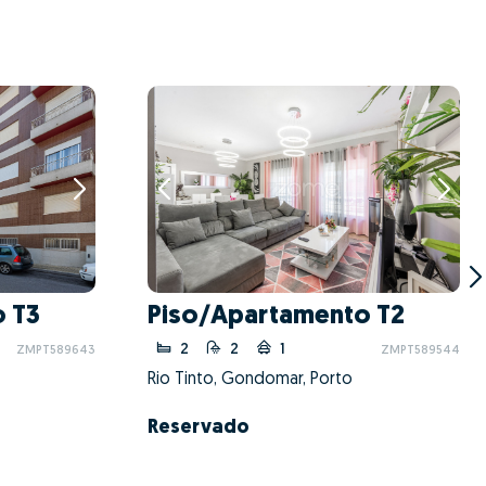
 T3
Piso/Apartamento T2
2
2
1
ZMPT589643
ZMPT589544
Rio Tinto, Gondomar, Porto
Reservado