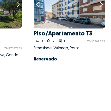
Piso/Apartamento T3
3
2
1
ZMPT589643
Ermesinde, Valongo, Porto
ZMPT587285
Fânzeres e São Pedro da Cova, Gondomar, Porto
Reservado