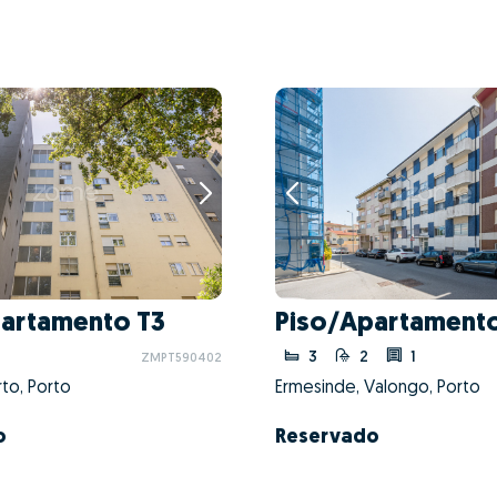
artamento T3
Piso/Apartamento
3
2
1
ZMPT590402
to, Porto
Ermesinde, Valongo, Porto
o
Reservado