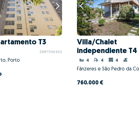
artamento T3
Villa/Chalet
independiente T4
ZMPT590402
to, Porto
4
4
4
o
760.000 €