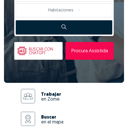
Habitaciones
BUSCAR
CON
Procura Assistida
CHATGPT
Trabajar
en Zome
Buscar
en el mapa