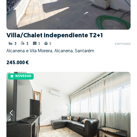
Villa/Chalet independiente T2+1
3
3
1
1
ZMPT591801
Alcanena e Vila Moreira, Alcanena, Santarém
245.000 €
NOVEDAD