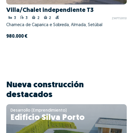
Villa/Chalet independiente T3
3
3
2
2
ZMPT591151
Charneca de Caparica e Sobreda, Almada, Setúbal
980.000 €
Nueva construcción
destacados
Desarrollo (Emprendimiento)
Edifício Silva Porto