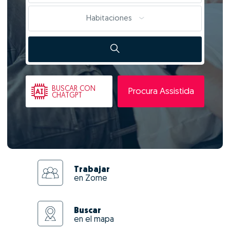
Habitaciones
BUSCAR
CON
Procura Assistida
CHATGPT
Trabajar
en Zome
Buscar
en el mapa