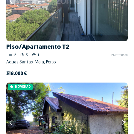
Piso/Apartamento T2
2
3
1
ZMPT591509
Águas Santas, Maia, Porto
318.000 €
NOVEDAD