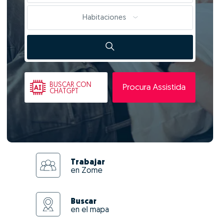
Habitaciones
BUSCAR
CON
Procura Assistida
CHATGPT
Trabajar
en Zome
Buscar
en el mapa