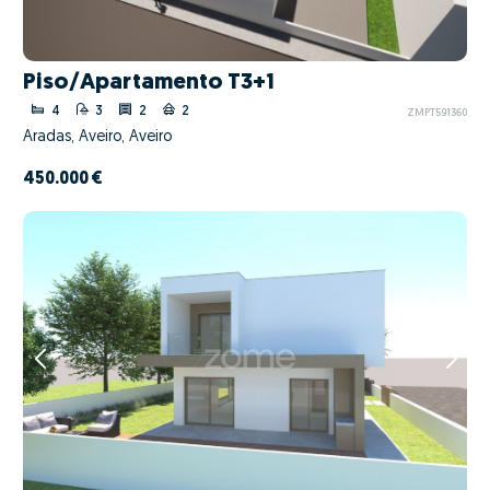
Piso/Apartamento T3+1
4
3
2
2
ZMPT591360
Aradas, Aveiro, Aveiro
450.000 €