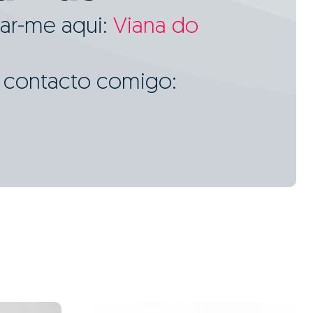
ar-me aqui:
Viana do
m contacto comigo: