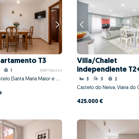
artamento T3
Villa/Chalet
independiente T2
1
ZMPT586234
Viana do Castelo (Santa Maria Maior e Monserrate) e Meadela, Viana do Castelo, Viana do Castelo
3
3
2
o
425.000 €