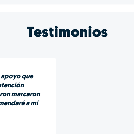
Testimonios
l apoyo que
 atención
aron marcaron
omendaré a mi