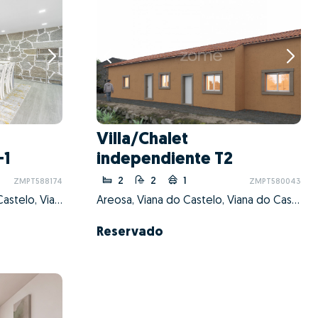
Villa/Chalet
+1
independiente T2
2
2
1
ZMPT588174
ZMPT580043
Castelo do Neiva, Viana do Castelo, Viana do Castelo
Areosa, Viana do Castelo, Viana do Castelo
Reservado