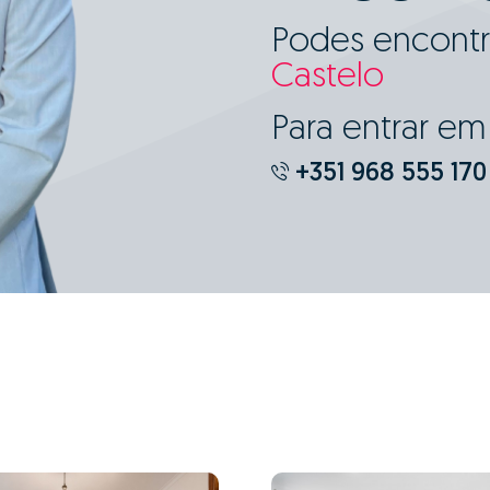
Podes encontr
Castelo
Para entrar e
+351 968 555 170