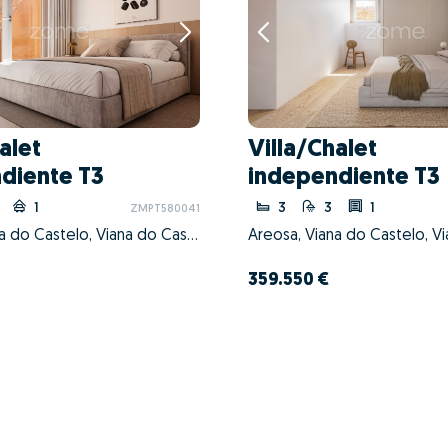
alet
Villa/Chalet
diente T3
independiente T3
1
3
3
1
ZMPT580041
Areosa, Viana do Castelo, Viana do Castelo
359.550 €