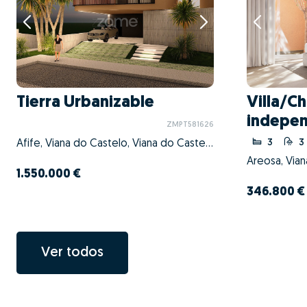
Tierra Urbanizable
Villa/Ch
indepen
ZMPT581626
3
3
Afife, Viana do Castelo, Viana do Castelo
1.550.000 €
346.800 €
Ver todos