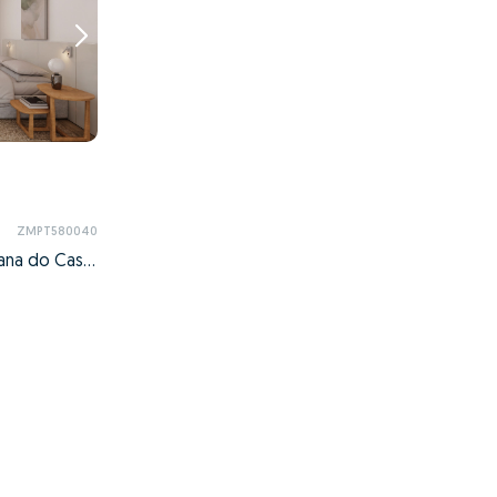
ZMPT580040
Areosa, Viana do Castelo, Viana do Castelo