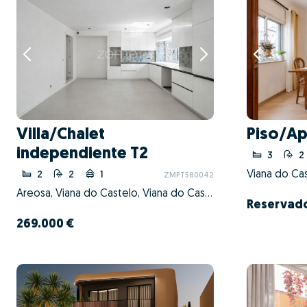
Villa/Chalet
Piso/Ap
independiente T2
3
2
2
2
1
ZMPT580042
Areosa, Viana do Castelo, Viana do Castelo
Reservad
269.000 €