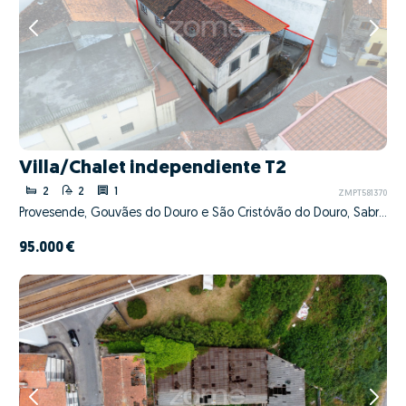
Villa/Chalet independiente T2
2
2
1
ZMPT581370
Provesende, Gouvães do Douro e São Cristóvão do Douro, Sabrosa, Vila Real
95.000 €