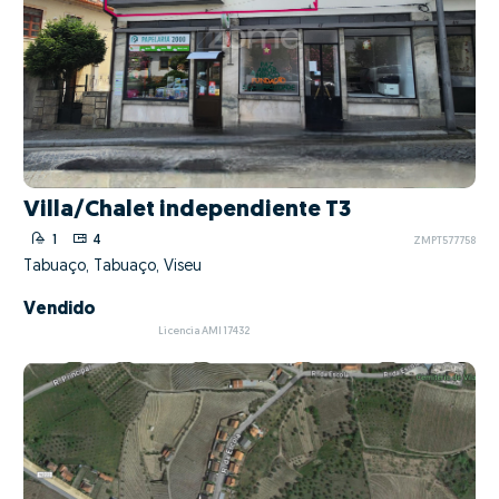
Villa/Chalet independiente T3
1
4
ZMPT577758
Tabuaço, Tabuaço, Viseu
Vendido
Licencia AMI 17432