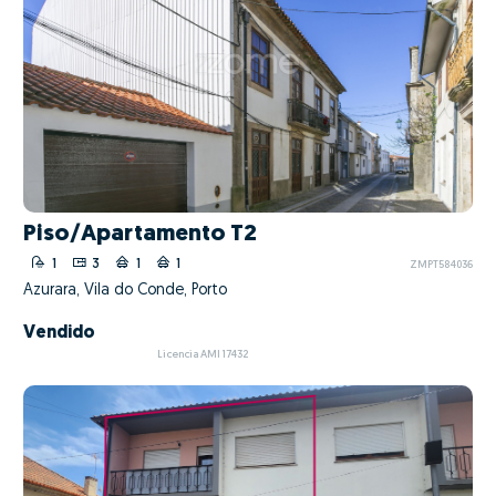
Piso/Apartamento T2
1
3
1
1
ZMPT584036
Azurara, Vila do Conde, Porto
Vendido
Licencia AMI 17432