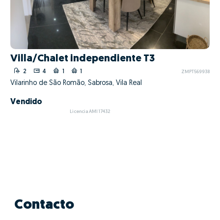
Villa/Chalet independiente T3
2
4
1
1
ZMPT569938
Vilarinho de São Romão, Sabrosa, Vila Real
Vendido
Licencia AMI 17432
Contacto