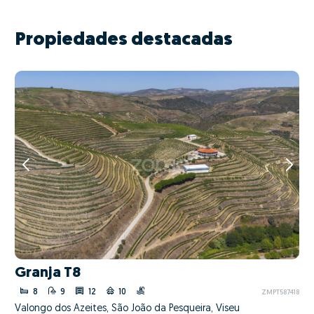
Propiedades destacadas
Granja T8
8
9
12
10
ZMPT587418
Valongo dos Azeites, São João da Pesqueira, Viseu