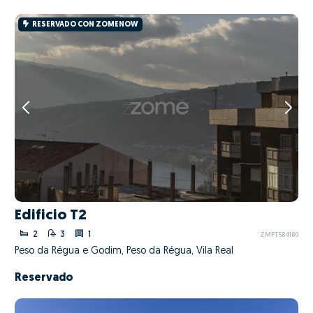
RESERVADO CON ZOMENOW
Edificio T2
2
3
1
ZMPT584180
Peso da Régua e Godim, Peso da Régua, Vila Real
Reservado