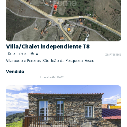
Villa/Chalet independiente T8
3
8
4
ZMPT563862
Vilarouco e Pereiros, São João da Pesqueira, Viseu
Vendido
Licencia AMI 17432