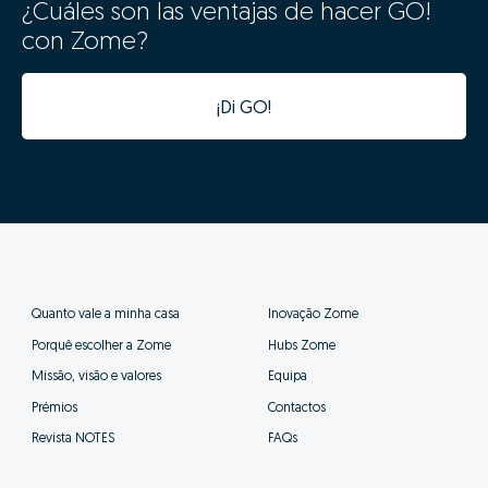
¿Cuáles son las ventajas de hacer GO!
con Zome?
¡Di GO!
Quanto vale a minha casa
Inovação Zome
Porquê escolher a Zome
Hubs Zome
Missão, visão e valores
Equipa
Prémios
Contactos
Revista NOTES
FAQs