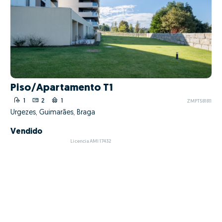
Piso/Apartamento T1
1
2
1
ZMPT581811
Urgezes, Guimarães, Braga
Vendido
Licencia AMI 17432