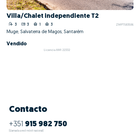
Villa/Chalet independiente T2
3
3
1
3
ZMPT583506
Muge, Salvaterra de Magos, Santarém
Vendido
Licencia AMI 22332
Contacto
+351
915 982 750
(Llamada a red móvil nacional)