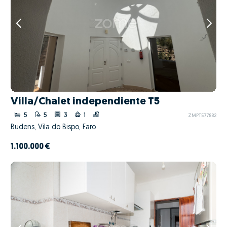
Villa/Chalet independiente T5
5
5
3
1
ZMPT577882
Budens, Vila do Bispo, Faro
1.100.000 €