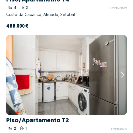
4
2
ZMPT589539
Costa da Caparica, Almada, Setúbal
488.000 €
Piso/Apartamento T2
2
1
ZMPT588916