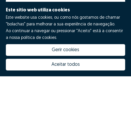
Este sitio web utiliza cookies
Este website usa cookies, ou como nós gostamos de chamar
"bolachas" para melhorar a sua experiência de navegação.
Ao continuar a navegar ou pressionar "Aceito" está a consentir
a nossa política de cookies.
Gerir cookies
Quanto vale a minha casa
Inovação Zome
Porquê escolher a Zome
Hubs Zome
Aceitar todos
Missão, visão e valores
Equipa
Prémios
Contactos
Revista NOTES
FAQs
Zome 2025
Política de Privacidade