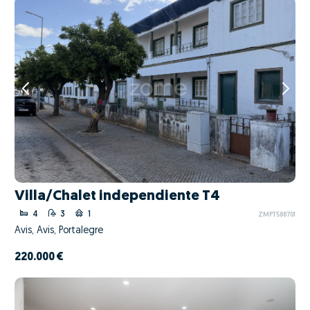
Villa/Chalet independiente T4
4
3
1
ZMPT588701
Avis, Avis, Portalegre
220.000 €