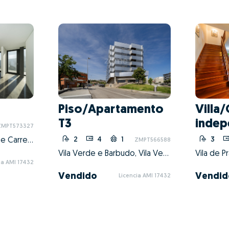
Piso/Apartamento
Villa/
T3
indep
ZMPT573327
2
4
1
3
Carreiras (São Miguel) e Carreiras (Santiago), Vila Verde, Braga
ZMPT566588
Vila Verde e Barbudo, Vila Verde, Braga
Vila de P
ia AMI 17432
Vendido
Vendid
Licencia AMI 17432