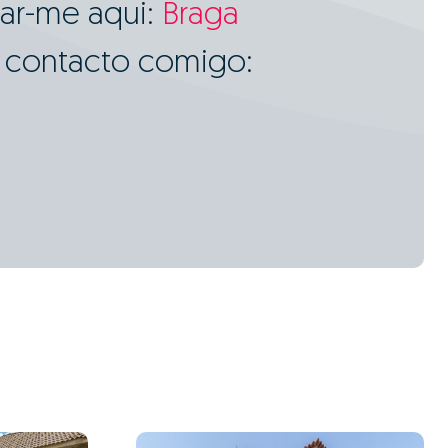
ar-me aqui:
Braga
m contacto comigo: