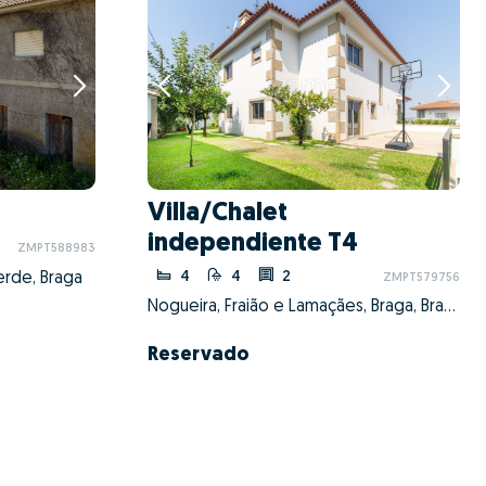
e
Villa/Chalet
independiente T4
ZMPT588983
4
4
2
erde, Braga
ZMPT579756
Nogueira, Fraião e Lamaçães, Braga, Braga
Reservado