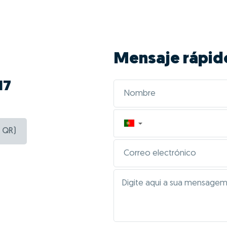
Mensaje rápid
17
▼
 QR)