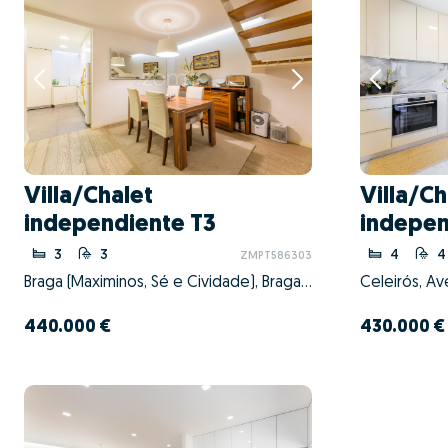
Villa/Chalet
Villa/Ch
independiente T3
indepen
3
3
4
4
ZMPT586303
Braga (Maximinos, Sé e Cividade), Braga, Braga
440.000 €
430.000 €