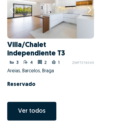
Villa/Chalet
independiente T3
3
4
2
1
ZMPT574049
Areias, Barcelos, Braga
Reservado
Ver todos