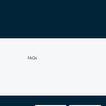
FAQs
vro de reclamações