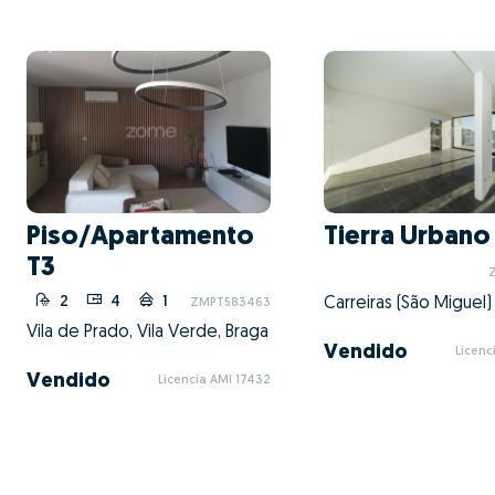
Piso/Apartamento
Tierra Urbano
T3
2
4
1
ZMPT583463
Vila de Prado, Vila Verde, Braga
Vendido
Licenc
Vendido
Licencia AMI 17432