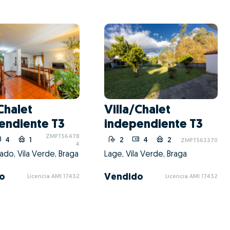
Chalet
Villa/Chalet
endiente T3
independiente T3
ZMPT56478
4
1
2
4
2
ZMPT563370
4
rado, Vila Verde, Braga
Lage, Vila Verde, Braga
o
Vendido
Licencia AMI 17432
Licencia AMI 17432