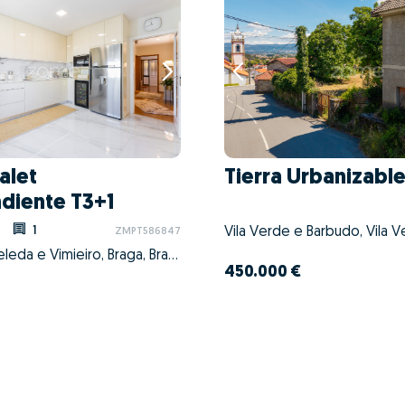
alet
Tierra Urbanizabl
diente T3+1
1
Vila Verde e Barbudo, Vila V
ZMPT586847
Celeirós, Aveleda e Vimieiro, Braga, Braga
450.000 €