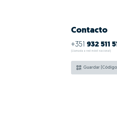
Contacto
+351
932 511 5
(Llamada a red móvil nacional)
Guardar (Código