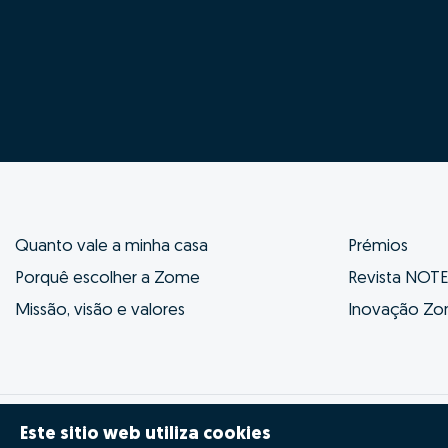
Quanto vale a minha casa
Prémios
Porquê escolher a Zome
Revista NOT
Missão, visão e valores
Inovação Z
Zome 2025
Política de Privacidade
Termos 
Este sitio web utiliza cookies