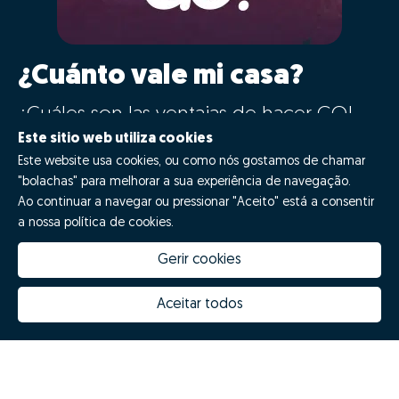
¿Cuánto vale mi casa?
¿Cuáles son las ventajas de hacer GO!
con Zome?
Este sitio web utiliza cookies
Este website usa cookies, ou como nós gostamos de chamar
"bolachas" para melhorar a sua experiência de navegação.
¡Di GO!
Ao continuar a navegar ou pressionar "Aceito" está a consentir
a nossa política de cookies.
Gerir cookies
Aceitar todos
Quanto vale a minha casa
Inovação Zome
Porquê escolher a Zome
Hubs Zome