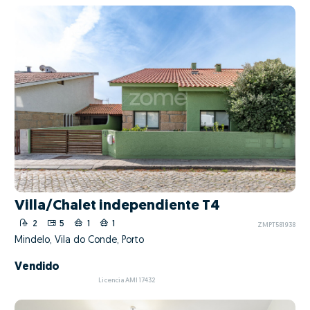
Villa/Chalet independiente T4
2
5
1
1
ZMPT581938
Mindelo, Vila do Conde, Porto
Vendido
Licencia AMI 17432