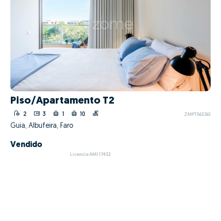
Piso/Apartamento T2
2
3
1
10
ZMPT565361
Guia, Albufeira, Faro
Vendido
Licencia AMI 17432