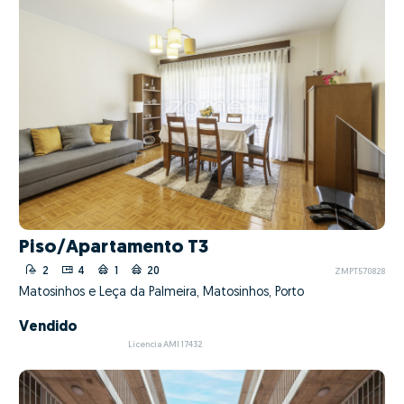
Piso/Apartamento T3
2
4
1
20
ZMPT570828
Matosinhos e Leça da Palmeira, Matosinhos, Porto
Vendido
Licencia AMI 17432