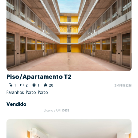
Piso/Apartamento T2
1
2
1
20
ZMPT562236
Paranhos, Porto, Porto
Vendido
Licencia AMI 17432