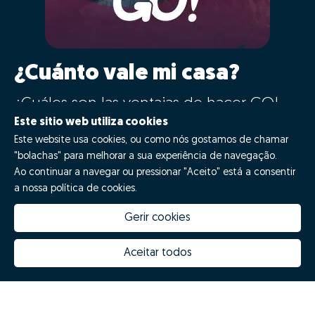
¿Cuánto vale mi casa?
¿Cuáles son las ventajas de hacer GO!
con Zome?
Este sitio web utiliza cookies
Este website usa cookies, ou como nós gostamos de chamar
"bolachas" para melhorar a sua experiência de navegação.
¡Di GO!
Ao continuar a navegar ou pressionar "Aceito" está a consentir
a nossa política de cookies.
Gerir cookies
Aceitar todos
Quanto vale a minha casa
Inovação Zome