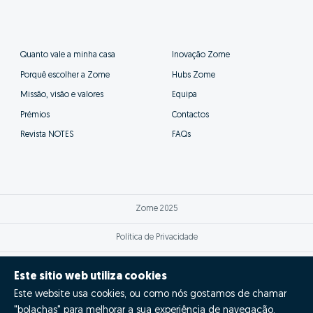
Quanto vale a minha casa
Inovação Zome
Porquê escolher a Zome
Hubs Zome
Missão, visão e valores
Equipa
Prémios
Contactos
Revista NOTES
FAQs
Zome 2025
Política de Privacidade
Termos e condições
Este sitio web utiliza cookies
Este website usa cookies, ou como nós gostamos de chamar
Resolução Alternativa de Litígios
"bolachas" para melhorar a sua experiência de navegação.