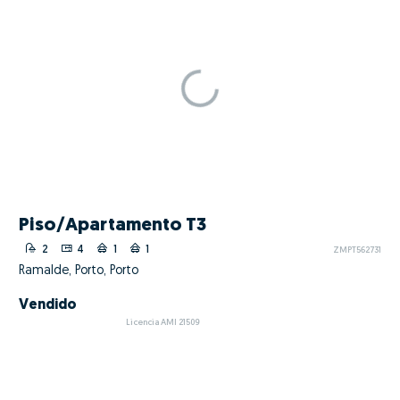
Piso/Apartamento T3
2
4
1
1
ZMPT562731
Ramalde, Porto, Porto
Vendido
Licencia AMI 21509