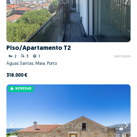
Piso/Apartamento T2
2
3
1
ZMPT591509
Águas Santas, Maia, Porto
318.000 €
NOVEDAD