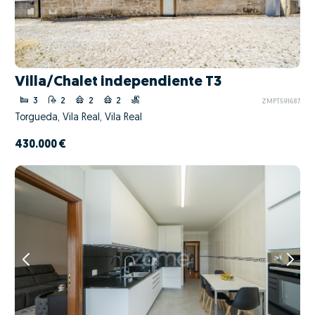
Villa/Chalet independiente T3
3
2
2
2
ZMPT591687
Torgueda, Vila Real, Vila Real
430.000 €