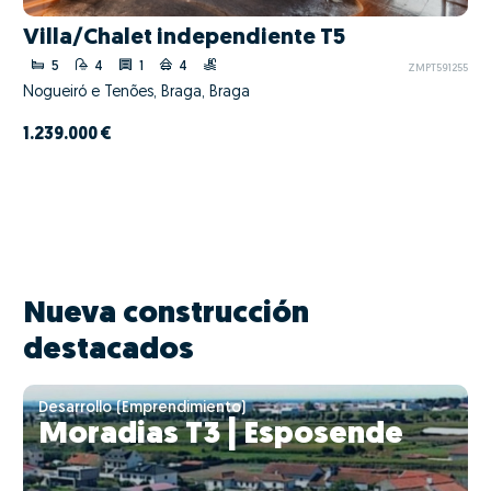
Villa/Chalet independiente T5
5
4
1
4
ZMPT591255
Nogueiró e Tenões, Braga, Braga
1.239.000 €
Nueva construcción
destacados
Desarrollo (Emprendimiento)
Moradias T3 | Esposende