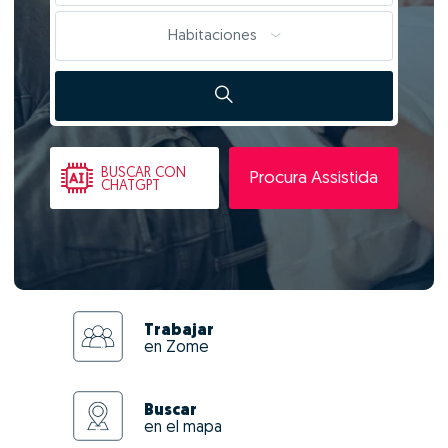
Habitaciones
BUSCAR
CON
Procura Assistida
CHATGPT
Trabajar
en Zome
Buscar
en el mapa