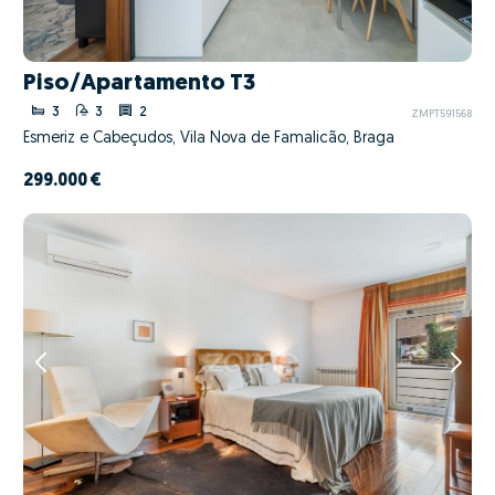
Piso/Apartamento T3
3
3
2
ZMPT591568
Esmeriz e Cabeçudos, Vila Nova de Famalicão, Braga
299.000 €