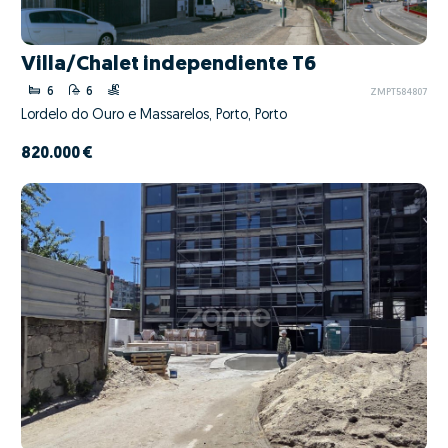
Villa/Chalet independiente T6
6
6
ZMPT584807
Lordelo do Ouro e Massarelos, Porto, Porto
820.000 €