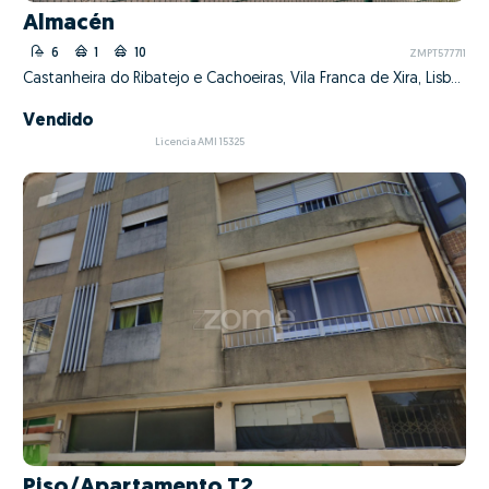
Almacén
6
1
10
ZMPT577711
Castanheira do Ribatejo e Cachoeiras, Vila Franca de Xira, Lisboa
Vendido
Licencia AMI 15325
Piso/Apartamento T2