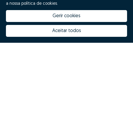
a nossa política de cookies.
Gerir cookies
Aceitar todos
Quanto vale a minha casa
Inovação Zome
Porquê escolher a Zome
Hubs Zome
Missão, visão e valores
Equipa
Prémios
Contactos
Revista NOTES
FAQs
Zome 2025
Política de Privacidade