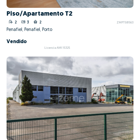
Piso/Apartamento T2
2
3
2
ZMPT581563
Penafiel, Penafiel, Porto
Vendido
Licencia AMI 15325