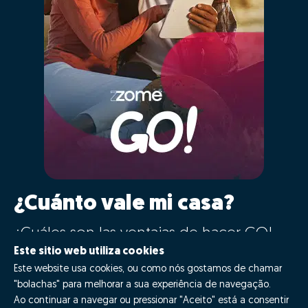
¿Cuánto vale mi casa?
¿Cuáles son las ventajas de hacer GO!
con Zome?
Este sitio web utiliza cookies
Este website usa cookies, ou como nós gostamos de chamar
"bolachas" para melhorar a sua experiência de navegação.
¡Di GO!
Ao continuar a navegar ou pressionar "Aceito" está a consentir