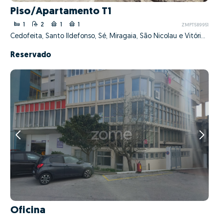
Piso/Apartamento T1
1
2
1
1
ZMPT589951
Cedofeita, Santo Ildefonso, Sé, Miragaia, São Nicolau e Vitória, Porto, Porto
Reservado
Oficina