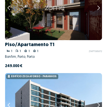
Piso/Apartamento T1
1
1
1
1
ZMPT585872
Bonfim, Porto, Porto
249.000 €
EDIFÍCIO ZECA AFONSO - PARANHOS