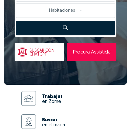
Habitaciones
BUSCAR
CON
Procura Assistida
CHATGPT
Trabajar
en Zome
Buscar
en el mapa