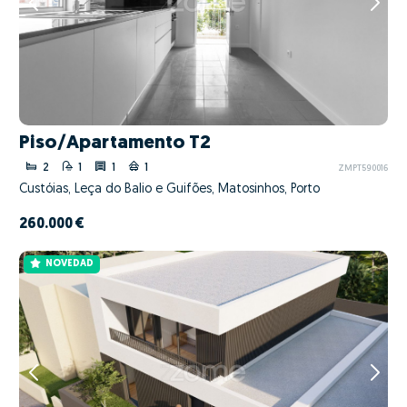
Piso/Apartamento T2
2
1
1
1
ZMPT590016
Custóias, Leça do Balio e Guifões, Matosinhos, Porto
260.000 €
NOVEDAD