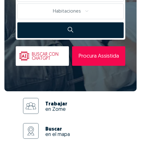
Habitaciones
BUSCAR
CON
Procura Assistida
CHATGPT
Trabajar
en Zome
Buscar
en el mapa