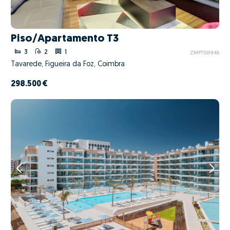
Piso/Apartamento T3
3
2
1
ZMPT591946
Tavarede, Figueira da Foz, Coimbra
298.500 €