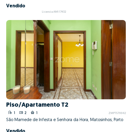
Vendido
Licencia AMI 17432
Piso/Apartamento T2
1
2
1
ZMPT579942
São Mamede de Infesta e Senhora da Hora, Matosinhos, Porto
Vendido