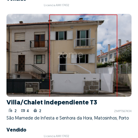
Licencia AMI 17432
Villa/Chalet independiente T3
2
4
2
ZMPT567434
São Mamede de Infesta e Senhora da Hora, Matosinhos, Porto
Vendido
Licencia AMI 17432