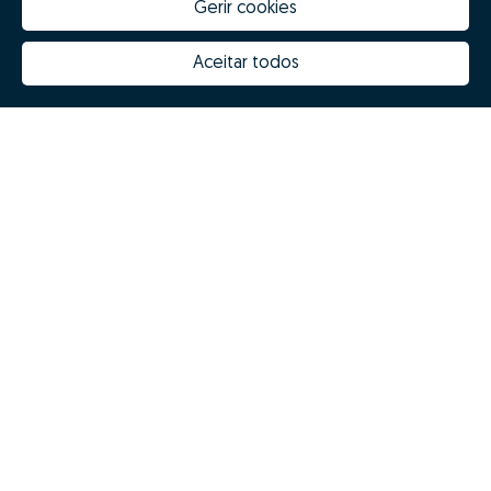
Gerir cookies
Quanto vale a minha casa
Inovação Zome
Porquê escolher a Zome
Hubs Zome
Aceitar todos
Missão, visão e valores
Equipa
Prémios
Contactos
Revista NOTES
FAQs
Zome 2025
Política de Privacidade
Termos e condições
Resolução Alternativa de Litígios
Livro de reclamações
Espanhol (ES)