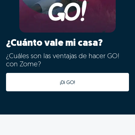
02 - Digitalização e
aceleração do processo de
venda
Os dados da tua casa ficarão automaticamente
integrados com a nossa plataforma de gestão de
processos, tornando o processo digital desde o
primeiro minuto.
Além da integração digital permitir um estudo de
mercado fiável num tempo recorde, a informatização
desta informação vai acelerar todas as seguintes fases
do processo, evitando duplicação de tarefas e
agilizando o processo.
Assim os nossos consultores poderão prestar-te
um acompanhamento muito mais próximo e eficaz,