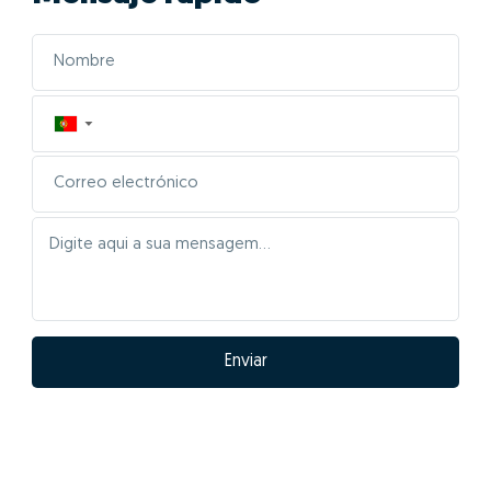
01- Posicionar
correctamente el inmueble
en el mercado
Las características de tu casa serán inseridas
automáticamente para comparar con la mayor base
de datos inmobiliarios de Portugal, cruzando la
información de más de 2,5 millones de inmuebles