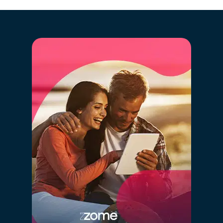
registrados, que están o han estado recientemente en
el mercado y en el historial anterior de ventas.
Al hacer clic en “GO” estarás disfrutando en
simultáneo de la más moderna tecnología de big
data, inteligencia artificial y el conocimiento de
mercado de nuestros consultores
especializados, de forma simple.
A
l definir el valor correcto de tu inmueble está
garantizando que éste va a “competir” con los
inmuebles similares y estará en la gama de valores
correcta en los diversos portales inmobiliarios. Definir
un valor demasiado alto hará que tu inmueble esté
“compitiendo” con inmuebles con otras características
y de otro posicionamiento, perjudicando así las
probabilidades de venta.