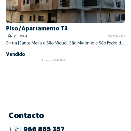
Piso/Apartamento T3
2
4
ZMPT544220
Sintra (Santa Maria e São Miguel, São Martinho e São Pedro de Penaferrim), Sintra, Lisboa
Vendido
Licencia AMI 4662
Contacto
+351
966 865 357