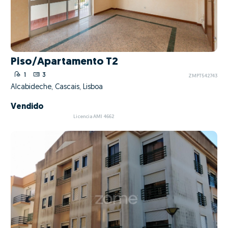
Piso/Apartamento T2
1
3
ZMPT542743
Alcabideche, Cascais, Lisboa
Vendido
Licencia AMI 4662