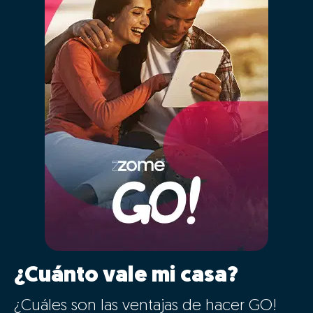
01- Posicionar
correctamente el inmueble
en el mercado
Las características de tu casa serán inseridas
automáticamente para comparar con la mayor base
de datos inmobiliarios de Portugal, cruzando la
información de más de 2,5 millones de inmuebles
registrados, que están o han estado recientemente en
el mercado y en el historial anterior de ventas.
Al hacer clic en “GO” estarás disfrutando en
simultáneo de la más moderna tecnología de big
data, inteligencia artificial y el conocimiento de
mercado de nuestros consultores
especializados, de forma simple.
A
l definir el valor correcto de tu inmueble está
garantizando que éste va a “competir” con los