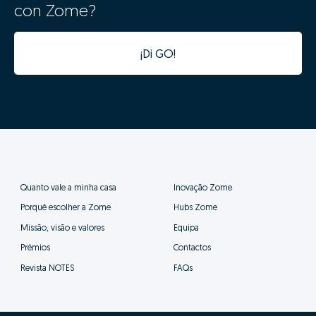
inmuebles similares y estará en la gama de valores
correcta en los diversos portales inmobiliarios. Definir
un valor demasiado alto hará que tu inmueble esté
“compitiendo” con inmuebles con otras características
y de otro posicionamiento, perjudicando así las
probabilidades de venta.
02 - Digitalização e
aceleração do processo de
venda
Os dados da tua casa ficarão automaticamente
integrados com a nossa plataforma de gestão de
processos, tornando o processo digital desde o
primeiro minuto.
Além da integração digital permitir um estudo de