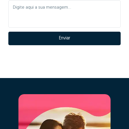
ventajas de hacer
GO!con Margarida
Shirley?