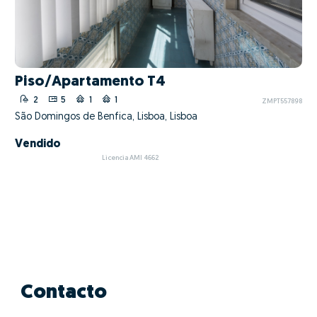
Piso/Apartamento T4
2
5
1
1
ZMPT557898
São Domingos de Benfica, Lisboa, Lisboa
Vendido
Licencia AMI 4662
Contacto