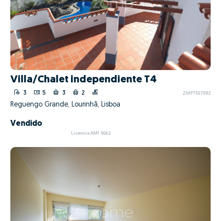
Villa/Chalet independiente T4
3
5
3
2
ZMPT557982
Reguengo Grande, Lourinhã, Lisboa
Vendido
Licencia AMI 4662