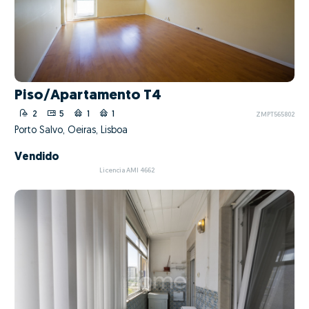
Piso/Apartamento T4
2
5
1
1
ZMPT565802
Porto Salvo, Oeiras, Lisboa
Vendido
Licencia AMI 4662