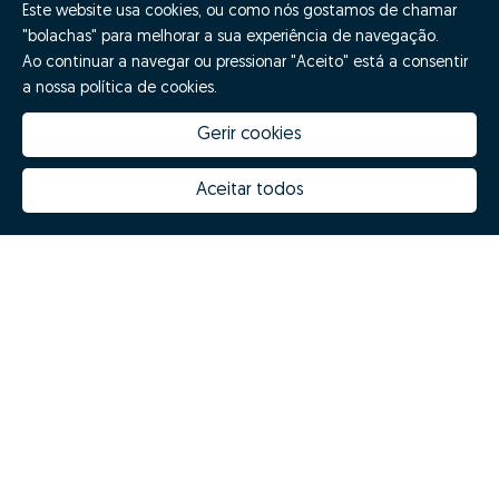
Este website usa cookies, ou como nós gostamos de chamar
"bolachas" para melhorar a sua experiência de navegação.
¡Di GO!
Ao continuar a navegar ou pressionar "Aceito" está a consentir
a nossa política de cookies.
Gerir cookies
Aceitar todos
Quanto vale a minha casa
Inovação Zome
Porquê escolher a Zome
Hubs Zome
Missão, visão e valores
Equipa
Prémios
Contactos
Revista NOTES
FAQs