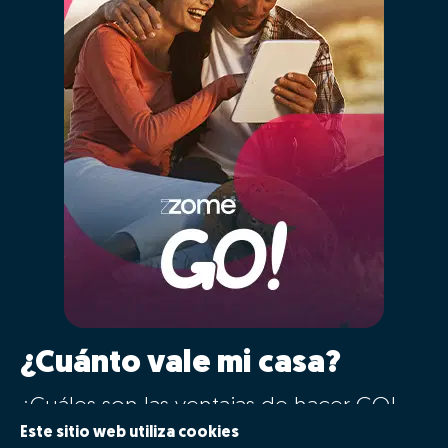
¿Cuánto vale mi casa?
¿Cuáles son las ventajas de hacer GO!
con Zome?
Este sitio web utiliza cookies