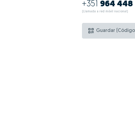
+351
964 448
(Llamada a red móvil nacional)
Guardar (Código