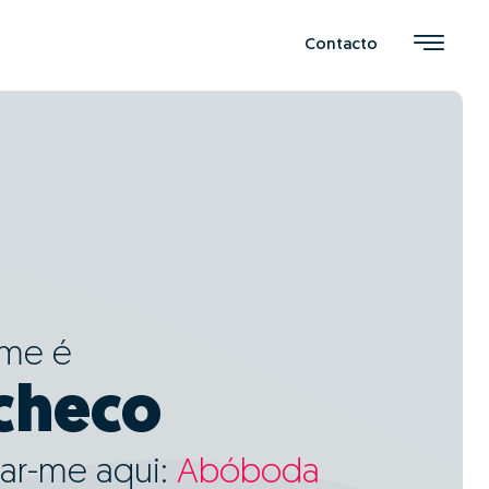
Contacto
ome é
acheco
ar-me aqui:
Abóboda