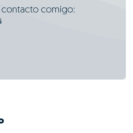
m contacto comigo:
5
o