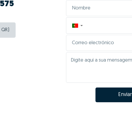
 575
▼
 QR)
Enviar