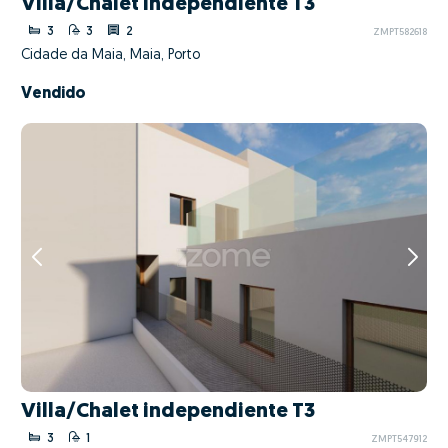
Villa/Chalet independiente T3
3
3
2
ZMPT582618
Cidade da Maia, Maia, Porto
Vendido
Villa/Chalet independiente T3
3
1
ZMPT547912