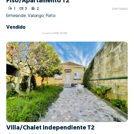
Piso/Apartamento T2
1
3
2
ZMPT582612
Ermesinde, Valongo, Porto
Vendido
Licencia AMI 19283
Villa/Chalet independiente T2