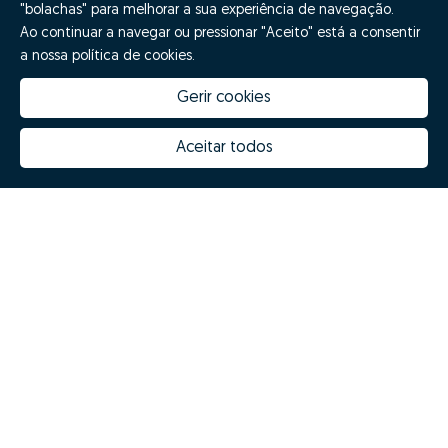
"bolachas" para melhorar a sua experiência de navegação.
Ao continuar a navegar ou pressionar "Aceito" está a consentir
a nossa política de cookies.
Gerir cookies
Quanto vale a minha casa
Inovação Zome
Porquê escolher a Zome
Hubs Zome
Aceitar todos
Missão, visão e valores
Equipa
Prémios
Contactos
Revista NOTES
FAQs
Zome 2025
Política de Privacidade
Termos e condições
Resolução Alternativa de Litígios