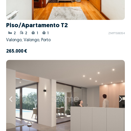
Piso/Apartamento T2
2
2
1
1
ZMPT588354
Valongo, Valongo, Porto
265.000 €