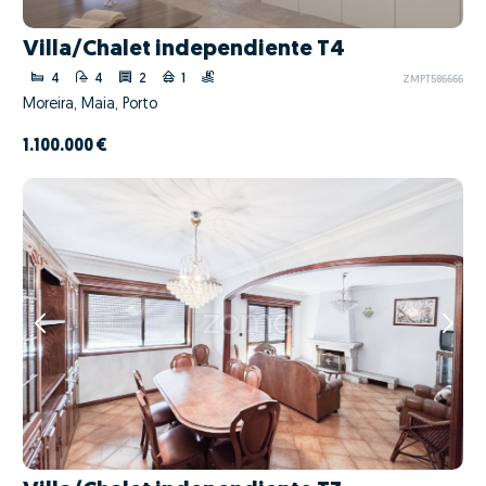
Villa/Chalet independiente T4
4
4
2
1
ZMPT586666
Moreira, Maia, Porto
1.100.000 €