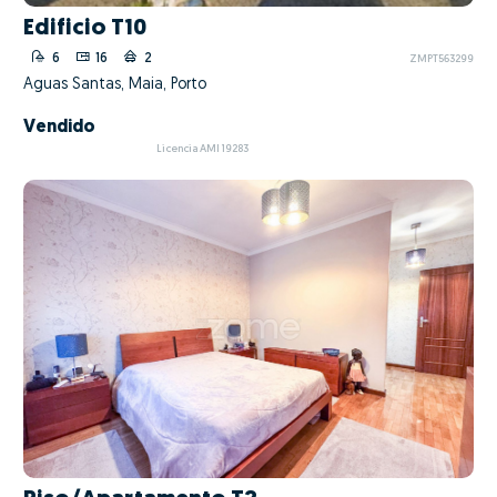
Edificio T10
6
16
2
ZMPT563299
Águas Santas, Maia, Porto
Vendido
Licencia AMI 19283