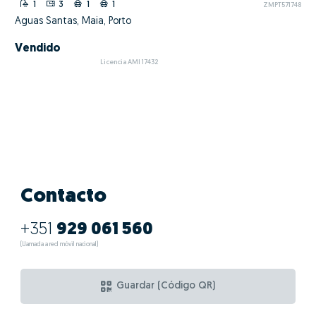
1
3
1
1
ZMPT571748
Águas Santas, Maia, Porto
Vendido
Licencia AMI 17432
Contacto
+351
929 061 560
(Llamada a red móvil nacional)
Guardar (Código QR)