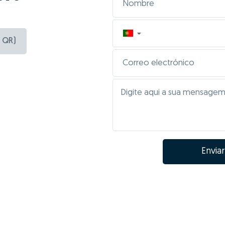
▼
 QR)
Enviar