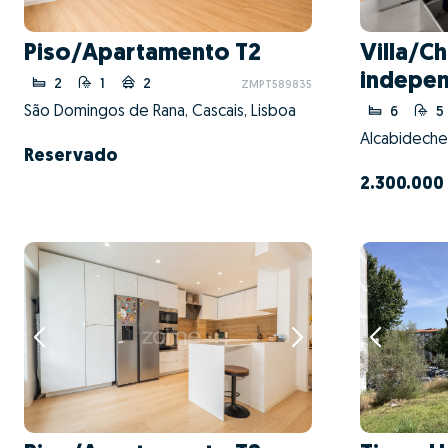
Piso/Apartamento T2
Villa/Ch
indepen
2
1
2
ZMPT589835
São Domingos de Rana, Cascais, Lisboa
6
5
Alcabideche,
Reservado
2.300.000