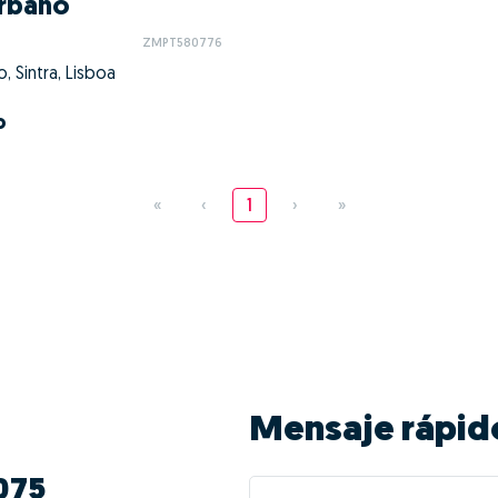
Urbano
ZMPT580776
, Sintra, Lisboa
o
«
‹
1
›
»
Mensaje rápid
075