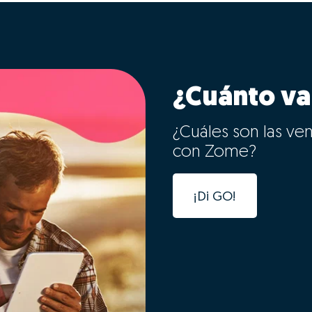
¿Cuánto va
¿Cuáles son las ve
con Zome?
¡Di GO!