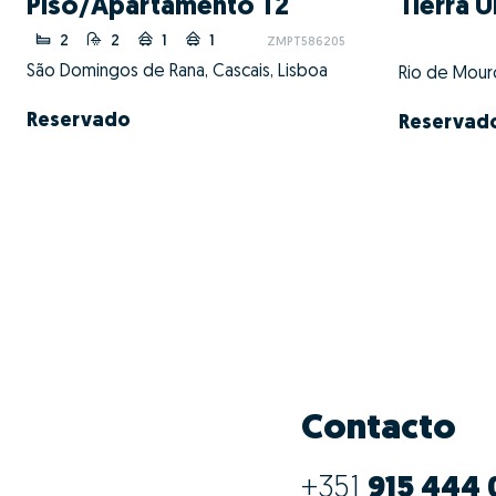
Piso/Apartamento T2
Tierra 
2
2
1
1
ZMPT586205
São Domingos de Rana, Cascais, Lisboa
Rio de Mouro
Reservado
Reservad
Contacto
+351
915 444 