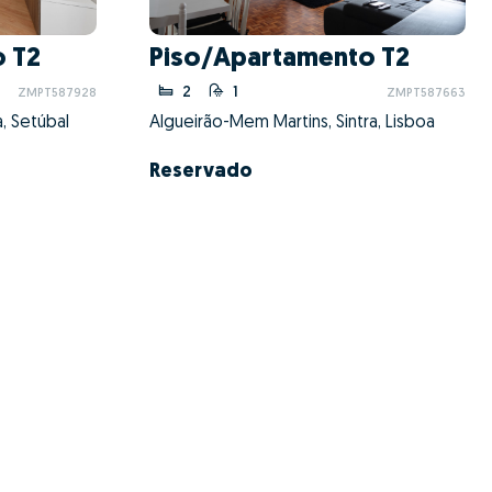
 T2
Piso/Apartamento T2
2
1
ZMPT587928
ZMPT587663
, Setúbal
Algueirão-Mem Martins, Sintra, Lisboa
Reservado