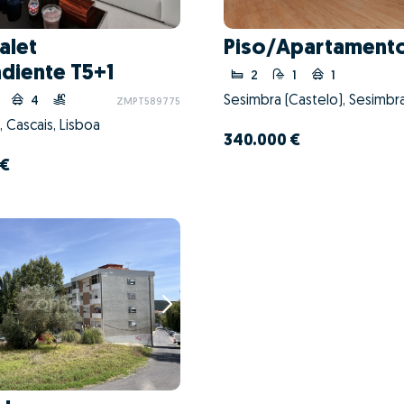
alet
Piso/Apartamento
diente T5+1
2
1
1
Sesimbra (Castelo), Sesimbra
4
ZMPT589775
 Cascais, Lisboa
340.000 €
 €