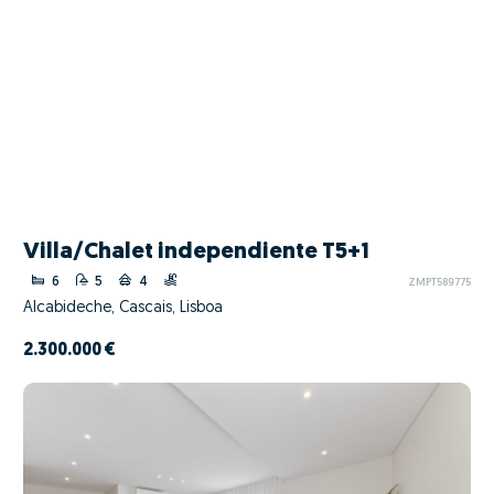
Villa/Chalet independiente T5+1
6
5
4
ZMPT589775
Alcabideche, Cascais, Lisboa
2.300.000 €