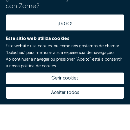
con Zome?
¡Di GO!
Este sitio web utiliza cookies
Este website usa cookies, ou como nós gostamos de chamar
"bolachas" para melhorar a sua experiência de navegação.
Ao continuar a navegar ou pressionar "Aceito" está a consentir
a nossa política de cookies.
Gerir cookies
Quanto vale a minha casa
Inovação Zome
Porquê escolher a Zome
Hubs Zome
Aceitar todos
Missão, visão e valores
Equipa
Prémios
Contactos
Revista NOTES
FAQs