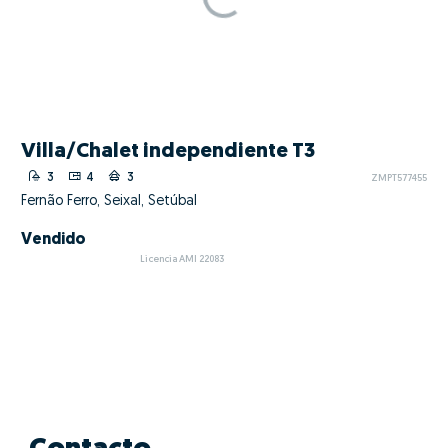
Villa/Chalet independiente T3
3
4
3
ZMPT577455
Fernão Ferro, Seixal, Setúbal
Vendido
Licencia AMI 22083